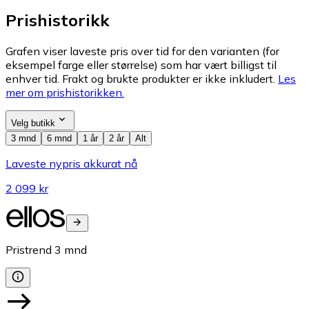
Prishistorikk
Grafen viser laveste pris over tid for den varianten (for
eksempel farge eller størrelse) som har vært billigst til
enhver tid. Frakt og brukte produkter er ikke inkludert.
Les
mer om prishistorikken.
Velg butikk
3 mnd
6 mnd
1 år
2 år
Alt
Laveste nypris akkurat nå
2 099 kr
Pristrend
3
mnd