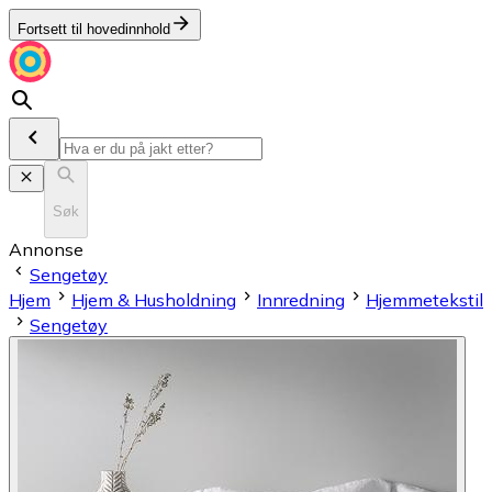
Fortsett til hovedinnhold
Søk
Annonse
Sengetøy
Hjem
Hjem & Husholdning
Innredning
Hjemmetekstil
Sengetøy