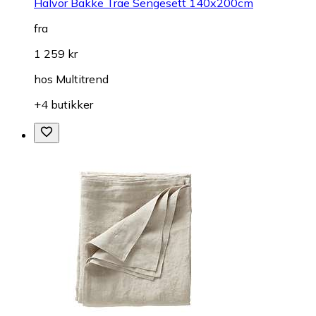
Halvor Bakke Trae Sengesett 140x200cm
fra
1 259 kr
hos
Multitrend
+4 butikker