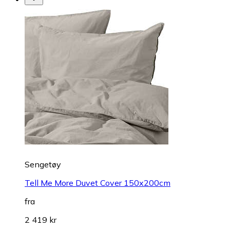
Sengetøy
Tell Me More Duvet Cover 150x200cm
fra
2 419 kr