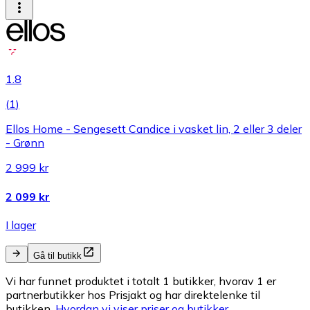
1.8
(
1
)
Ellos Home - Sengesett Candice i vasket lin, 2 eller 3 deler
- Grønn
2 999 kr
2 099 kr
I lager
Gå til butikk
Vi har funnet produktet i totalt 1 butikker, hvorav 1 er
partnerbutikker hos Prisjakt og har direktelenke til
butikken.
Hvordan vi viser priser og butikker.