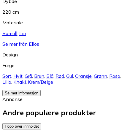
Dybde
220 cm
Materiale
Bomull
,
Lin
Se mer från Ellos
Design
Farge
Sort
,
Hvit
,
Grå
,
Brun
,
Blå
,
Rød
,
Gul
,
Oransje
,
Grønn
,
Rosa
,
Lilla
,
Khaki
,
Krem/Beige
Se mer informasjon
Annonse
Andre populære produkter
Hopp over innholdet