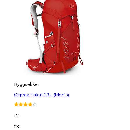
Ryggsekker
Osprey Talon 33L (Men's)
(
1
)
fra