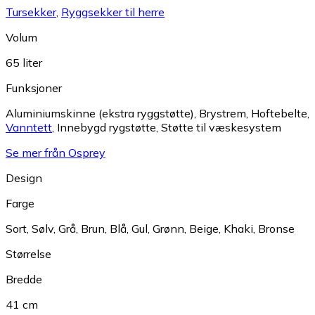
Tursekker
,
Ryggsekker til herre
Volum
65 liter
Funksjoner
Aluminiumskinne (ekstra ryggstøtte)
,
Brystrem
,
Hoftebelte
,
Vanntett
,
Innebygd rygstøtte
,
Støtte til væskesystem
Se mer från Osprey
Design
Farge
Sort
,
Sølv
,
Grå
,
Brun
,
Blå
,
Gul
,
Grønn
,
Beige
,
Khaki
,
Bronse
Størrelse
Bredde
41 cm