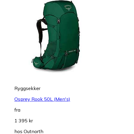
Ryggsekker
Osprey Rook 50L (Men's)
fra
1 395 kr
hos
Outnorth