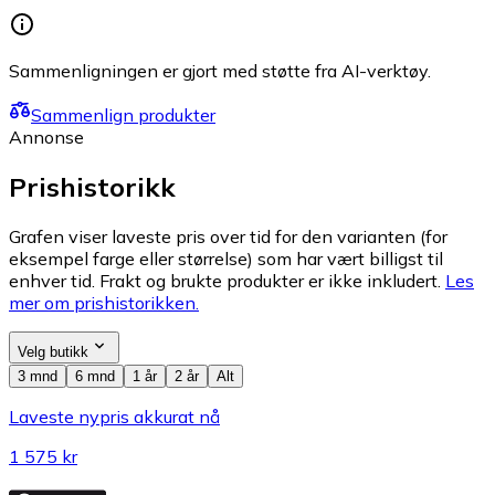
Sammenligningen er gjort med støtte fra AI-verktøy.
Sammenlign produkter
Annonse
Prishistorikk
Grafen viser laveste pris over tid for den varianten (for
eksempel farge eller størrelse) som har vært billigst til
enhver tid. Frakt og brukte produkter er ikke inkludert.
Les
mer om prishistorikken.
Velg butikk
3 mnd
6 mnd
1 år
2 år
Alt
Laveste nypris akkurat nå
1 575 kr