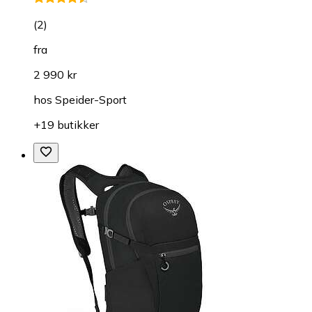
(
2
)
fra
2 990 kr
hos
Speider-Sport
+19 butikker