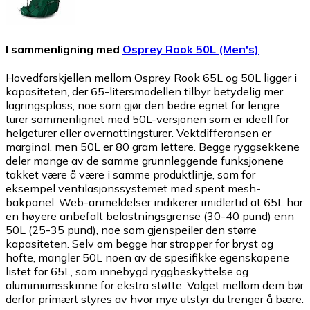
I sammenligning med
Osprey Rook 50L (Men's)
Hovedforskjellen mellom Osprey Rook 65L og 50L ligger i
kapasiteten, der 65-litersmodellen tilbyr betydelig mer
lagringsplass, noe som gjør den bedre egnet for lengre
turer sammenlignet med 50L-versjonen som er ideell for
helgeturer eller overnattingsturer. Vektdifferansen er
marginal, men 50L er 80 gram lettere. Begge ryggsekkene
deler mange av de samme grunnleggende funksjonene
takket være å være i samme produktlinje, som for
eksempel ventilasjonssystemet med spent mesh-
bakpanel. Web-anmeldelser indikerer imidlertid at 65L har
en høyere anbefalt belastningsgrense (30-40 pund) enn
50L (25-35 pund), noe som gjenspeiler den større
kapasiteten. Selv om begge har stropper for bryst og
hofte, mangler 50L noen av de spesifikke egenskapene
listet for 65L, som innebygd ryggbeskyttelse og
aluminiumsskinne for ekstra støtte. Valget mellom dem bør
derfor primært styres av hvor mye utstyr du trenger å bære.