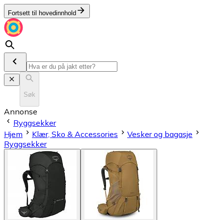
Fortsett til hovedinnhold
Søk
Annonse
Ryggsekker
Hjem
Klær, Sko & Accessories
Vesker og bagasje
Ryggsekker