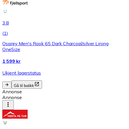
3.8
(
1
)
Osprey Men's Rook 65 Dark Charcoal/silver Lining
OneSize
1 599 kr
Ukjent lagerstatus
Gå til butikk
Annonse
Annonse