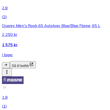
2.8
(
2
)
Osprey Men's Rook 65 Astology Blue/Blue Flame, 65 L
2 250 kr
1 575 kr
I lager
Gå til butikk
1.8
(
1
)