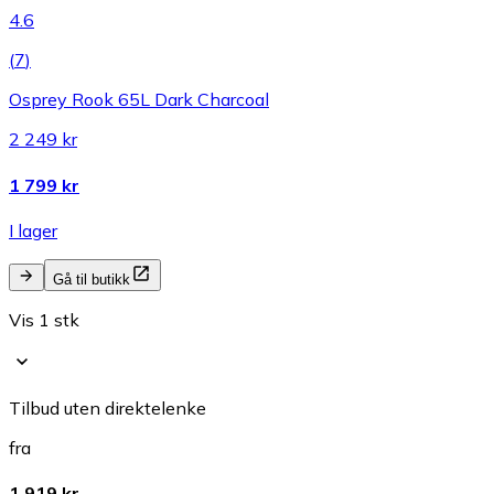
4.6
(
7
)
Osprey Rook 65L Dark Charcoal
2 249 kr
1 799 kr
I lager
Gå til butikk
Vis 1 stk
Tilbud uten direktelenke
fra
1 919 kr