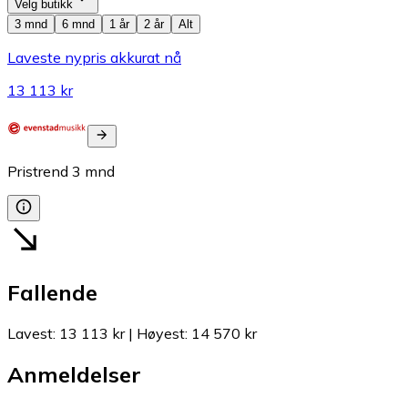
Velg butikk
3 mnd
6 mnd
1 år
2 år
Alt
Laveste nypris akkurat nå
13 113 kr
Pristrend
3
mnd
Fallende
Lavest
:
13 113 kr
|
Høyest
:
14 570 kr
Anmeldelser