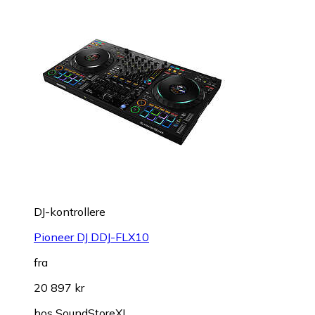
DJ-kontrollere
Pioneer DJ DDJ-FLX10
fra
20 897 kr
hos
SoundStoreXL