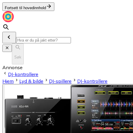
Fortsett til hovedinnhold
Søk
Annonse
DJ-kontrollere
Hjem
Lyd & bilde
DJ-spillere
DJ-kontrollere