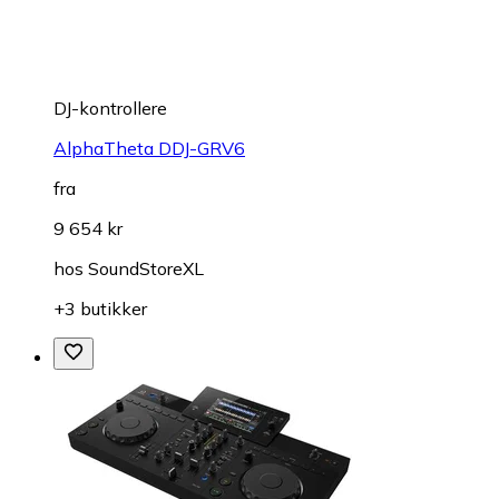
DJ-kontrollere
AlphaTheta DDJ-GRV6
fra
9 654 kr
hos
SoundStoreXL
+3 butikker