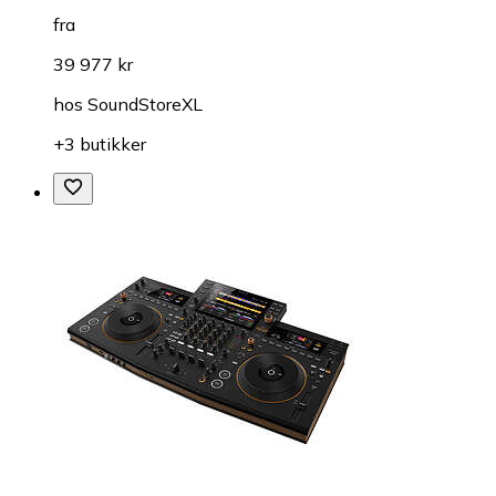
fra
39 977 kr
hos
SoundStoreXL
+3 butikker