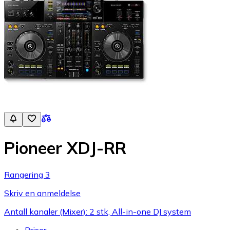
Pioneer XDJ-RR
Rangering 3
Skriv en anmeldelse
Antall kanaler (Mixer): 2 stk, All-in-one DJ system
Priser