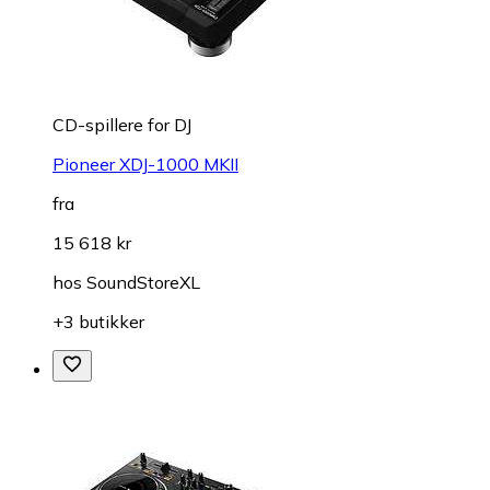
CD-spillere for DJ
Pioneer XDJ-1000 MKII
fra
15 618 kr
hos
SoundStoreXL
+3 butikker