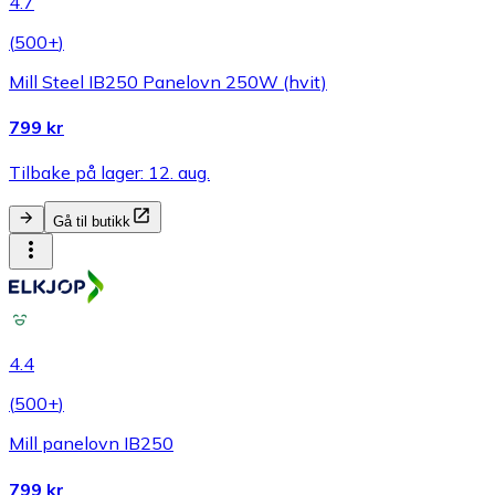
4.7
(
500+
)
Mill Steel IB250 Panelovn 250W (hvit)
799 kr
Tilbake på lager: 12. aug.
Gå til butikk
4.4
(
500+
)
Mill panelovn IB250
799 kr