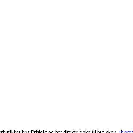
erbutikker hos Prisjakt og har direktelenke til butikken.
Hvorda