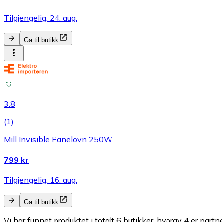
Tilgjengelig: 24. aug.
Gå til butikk
3.8
(
1
)
Mill Invisible Panelovn 250W
799 kr
Tilgjengelig: 16. aug.
Gå til butikk
Vi har funnet produktet i totalt 6 butikker, hvorav 4 er partn