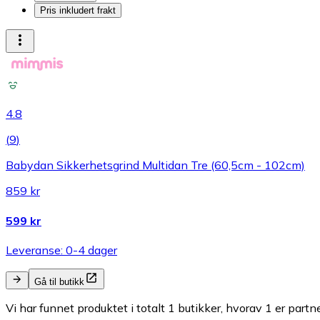
Pris inkludert frakt
4.8
(
9
)
Babydan Sikkerhetsgrind Multidan Tre (60,5cm - 102cm)
859 kr
599 kr
Leveranse: 0-4 dager
Gå til butikk
Vi har funnet produktet i totalt 1 butikker, hvorav 1 er partn