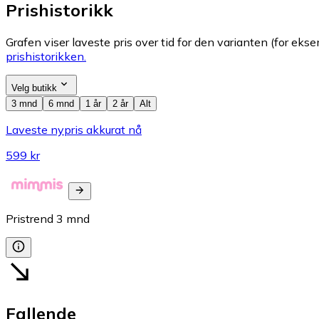
Prishistorikk
Grafen viser laveste pris over tid for den varianten (for eksem
prishistorikken.
Velg butikk
3 mnd
6 mnd
1 år
2 år
Alt
Laveste nypris akkurat nå
599 kr
Pristrend
3
mnd
Fallende