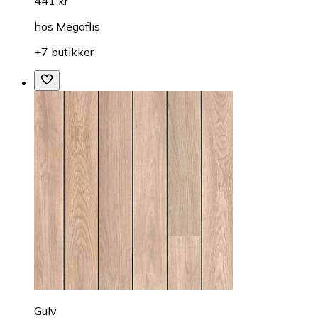
441 kr
hos
Megaflis
+7 butikker
Gulv