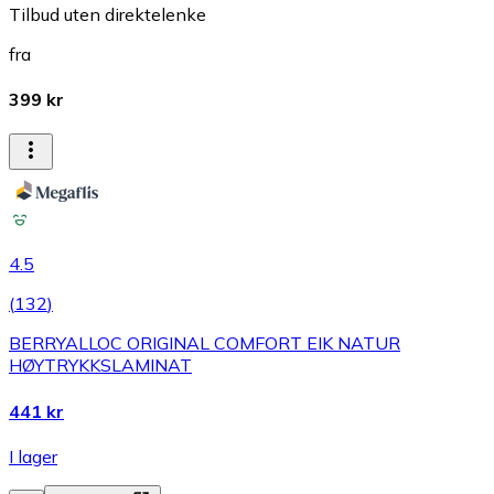
Tilbud uten direktelenke
fra
399 kr
4.5
(
132
)
BERRYALLOC ORIGINAL COMFORT EIK NATUR
HØYTRYKKSLAMINAT
441 kr
I lager