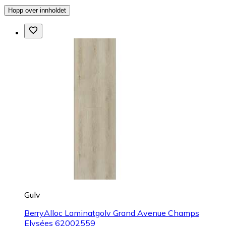
Hopp over innholdet
Gulv
BerryAlloc Laminatgolv Grand Avenue Champs
Elysées 62002559