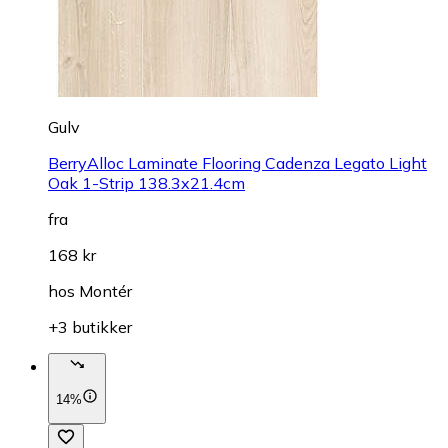
Gulv
BerryAlloc Laminate Flooring Cadenza Legato Light
Oak 1-Strip 138.3x21.4cm
fra
168 kr
hos
Montér
+3 butikker
14%