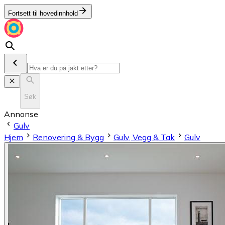
Fortsett til hovedinnhold
Søk
Annonse
Gulv
Hjem
Renovering & Bygg
Gulv, Vegg & Tak
Gulv