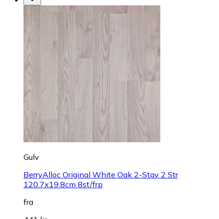
Gulv
BerryAlloc Original White Oak 2-Stav 2 Str
120.7x19.8cm 8st/frp
fra