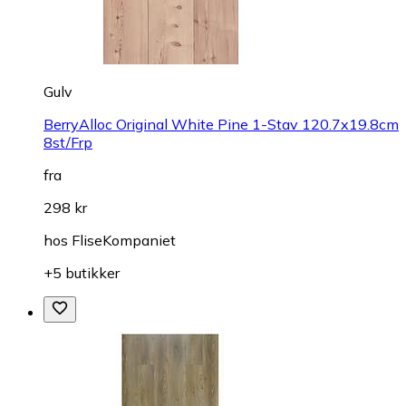
Gulv
BerryAlloc Original White Pine 1-Stav 120.7x19.8cm
8st/Frp
fra
298 kr
hos
FliseKompaniet
+5 butikker