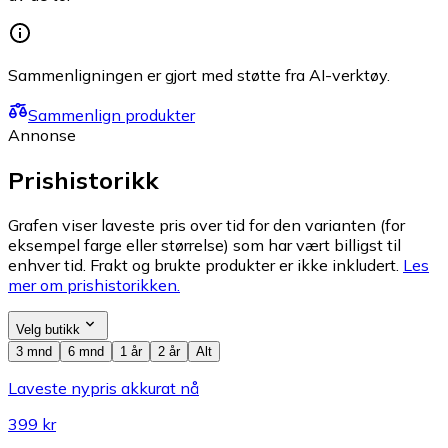
Sammenligningen er gjort med støtte fra AI-verktøy.
Sammenlign produkter
Annonse
Prishistorikk
Grafen viser laveste pris over tid for den varianten (for
eksempel farge eller størrelse) som har vært billigst til
enhver tid. Frakt og brukte produkter er ikke inkludert.
Les
mer om prishistorikken.
Velg butikk
3 mnd
6 mnd
1 år
2 år
Alt
Laveste nypris akkurat nå
399 kr