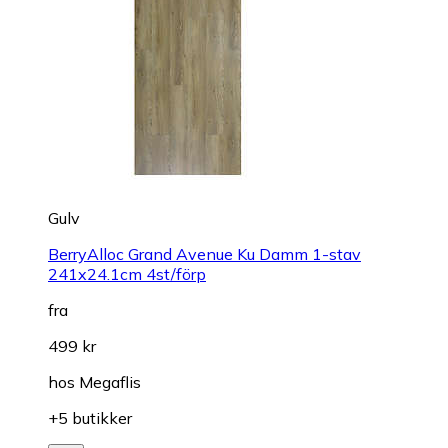
Gulv
BerryAlloc Grand Avenue Ku Damm 1-stav
241x24.1cm 4st/förp
fra
499 kr
hos
Megaflis
+5 butikker