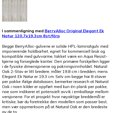
I sammenligning med
BerryAlloc Original Elegant Ek
Natur 120.7x19.3cm 8st/förp
Begge BerryAlloc-gulvene er solide HPL-laminatgulv med
imponerende holdbarhet, egnet for kommersiell bruk og
kompatible med gulvvarme, takket være en Aqua Resist-
kjerne og forseglede kanter. Den primære forskjellen ligger
i de fysiske dimensjonene og pakningsinnholdet. Natural
Oak 2-Stav er litt bredere, måler 19,8 cm i bredden, mens
Elegant Ek Natur er 19,3 cm. Selv om begge har 8 staver
per pakke ifølge databasen, bemerker research at Natural
Oak i noen kilder er oppført med kun én plank per pakke,
noe som indikerer et potensielt avvik i emballasje mellom
versjonene. For et prosjekt hvor nøyaktige breddemål er
kritiske, bør du foretrekke den modellen som passer best,
men vær oppmerksom på at Natural Oak er den bredeste
av de to.