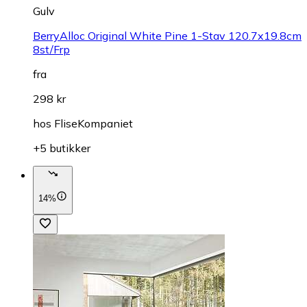
Gulv
BerryAlloc Original White Pine 1-Stav 120.7x19.8cm
8st/Frp
fra
298 kr
hos
FliseKompaniet
+5 butikker
14%