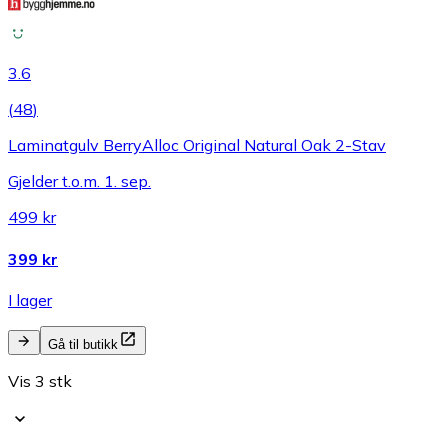
3.6
(
48
)
Laminatgulv BerryAlloc Original Natural Oak 2-Stav
Gjelder t.o.m. 1. sep.
499 kr
399 kr
I lager
Gå til butikk
Vis 3 stk