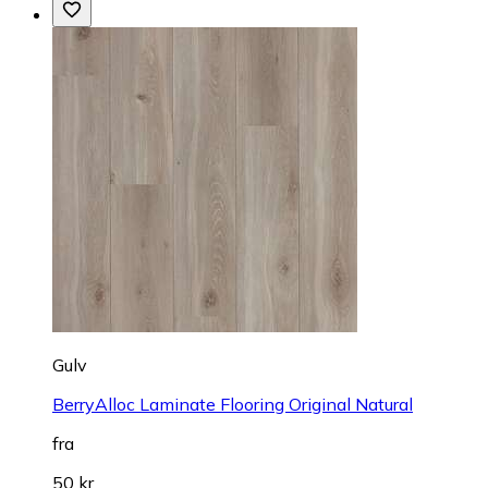
Gulv
BerryAlloc Laminate Flooring Original Natural
fra
50 kr