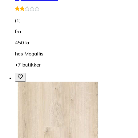
(
1
)
fra
450 kr
hos
Megaflis
+7 butikker