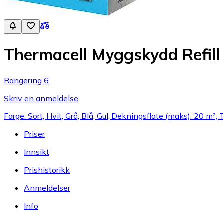
Thermacell Myggskydd Refill
Rangering 6
Skriv en anmeldelse
Farge: Sort, Hvit, Grå, Blå, Gul, Dekningsflate (maks): 20 m², 
Priser
Innsikt
Prishistorikk
Anmeldelser
Info