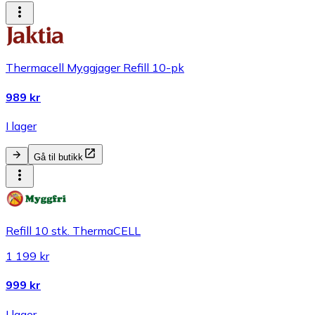
Thermacell Myggjager Refill 10-pk
989 kr
I lager
Gå til butikk
Refill 10 stk. ThermaCELL
1 199 kr
999 kr
I lager