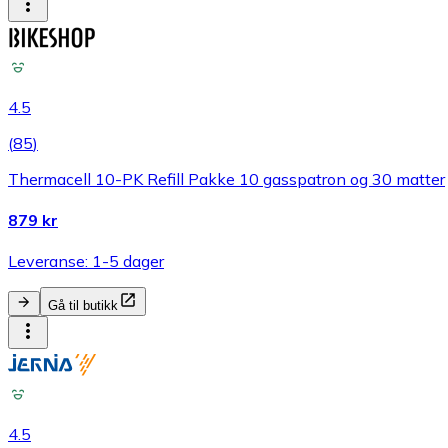
4.5
(
85
)
Thermacell 10-PK Refill Pakke 10 gasspatron og 30 matter
879 kr
Leveranse: 1-5 dager
Gå til butikk
4.5