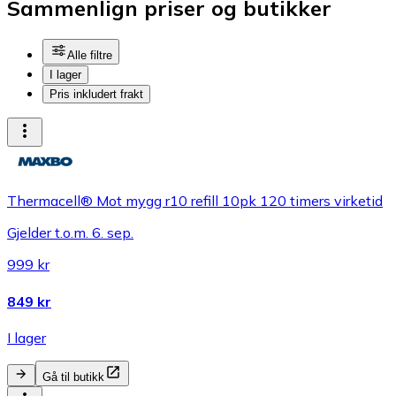
Sammenlign priser og butikker
Alle filtre
I lager
Pris inkludert frakt
Thermacell® Mot mygg r10 refill 10pk 120 timers virketid
Gjelder t.o.m. 6. sep.
999 kr
849 kr
I lager
Gå til butikk