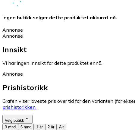
Ingen butikk selger dette produktet akkurat nå.
Annonse
Annonse
Innsikt
Vi har ingen innsikt for dette produktet ennå.
Annonse
Prishistorikk
Grafen viser laveste pris over tid for den varianten (for eksem
prishistorikken.
Velg butikk
3 mnd
6 mnd
1 år
2 år
Alt