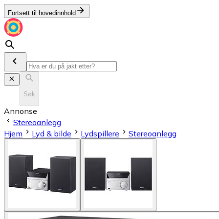
Fortsett til hovedinnhold
Søk
Annonse
Stereoanlegg
Hjem
Lyd & bilde
Lydspillere
Stereoanlegg