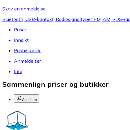
Skriv en anmeldelse
Bluetooth, USB-kontakt, Radiosignaltyper: FM, AM, RDS-ra
Priser
Innsikt
Prishistorikk
Anmeldelser
Info
Sammenlign priser og butikker
Alle filtre