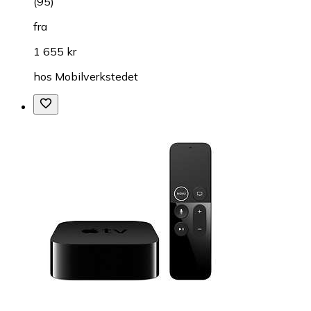
(
95
)
fra
1 655 kr
hos
Mobilverkstedet