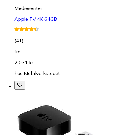
Mediesenter
Apple TV 4K 64GB
(
41
)
fra
2 071 kr
hos
Mobilverkstedet