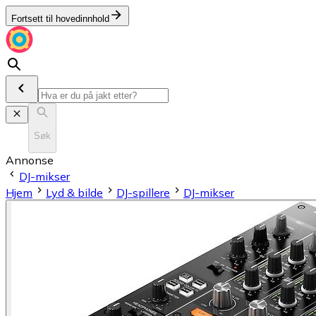
Fortsett til hovedinnhold
Søk
Annonse
DJ-mikser
Hjem
Lyd & bilde
DJ-spillere
DJ-mikser