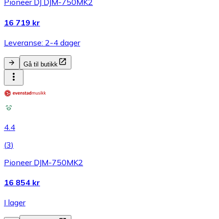
Pioneer DJ DJM-750MK2
16 719 kr
Leveranse: 2-4 dager
Gå til butikk
4.4
(
3
)
Pioneer DJM-750MK2
16 854 kr
I lager