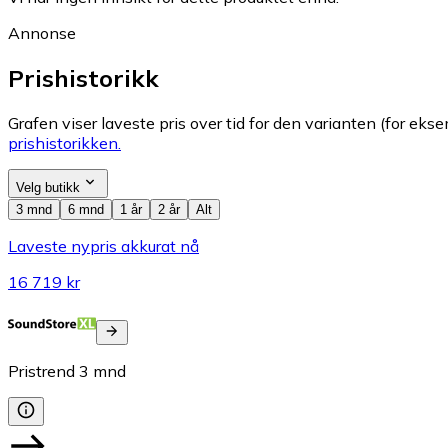
Annonse
Prishistorikk
Grafen viser laveste pris over tid for den varianten (for eksem
prishistorikken.
Velg butikk
3 mnd
6 mnd
1 år
2 år
Alt
Laveste nypris akkurat nå
16 719 kr
Pristrend
3
mnd