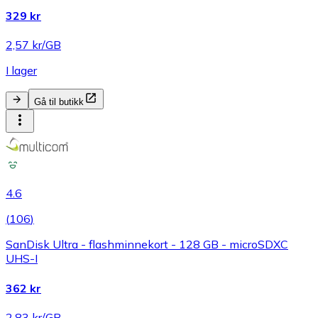
329 kr
2,57 kr/GB
I lager
Gå til butikk
4.6
(
106
)
SanDisk Ultra - flashminnekort - 128 GB - microSDXC
UHS-I
362 kr
2,83 kr/GB