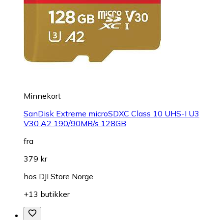
Minnekort
SanDisk Extreme microSDXC Class 10 UHS-I U3
V30 A2 190/90MB/s 128GB
fra
379 kr
hos
DJI Store Norge
+13 butikker