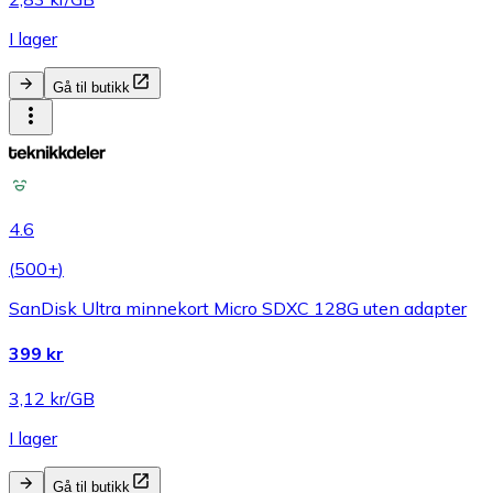
I lager
Gå til butikk
4.6
(
500+
)
SanDisk Ultra minnekort Micro SDXC 128G uten adapter
399 kr
3,12 kr/GB
I lager
Gå til butikk