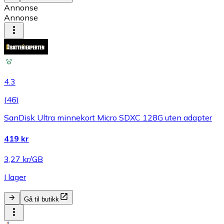
Annonse
Annonse
4.3
(
46
)
SanDisk Ultra minnekort Micro SDXC 128G uten adapter
419 kr
3,27 kr/GB
I lager
Gå til butikk