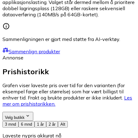
applikasjonslasting. Valget står dermed mellom å prioritere
dobbel lagringsplass (128GB) eller raskere sekvensiell
dataoverføring (140MB/s på 64GB-kortet).
Sammenligningen er gjort med støtte fra AI-verktøy.
Sammenlign produkter
Annonse
Prishistorikk
Grafen viser laveste pris over tid for den varianten (for
eksempel farge eller størrelse) som har vært billigst til
enhver tid. Frakt og brukte produkter er ikke inkludert.
Les
mer om prishistorikken.
Velg butikk
3 mnd
6 mnd
1 år
2 år
Alt
Laveste nypris akkurat nå