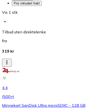
Pris inkludert frakt
Vis 1 stk
Tilbud uten direktelenke
fra
319 kr
4.4
(
500+
)
Minnekort SanDisk Ultra microSDXC - 128 GB