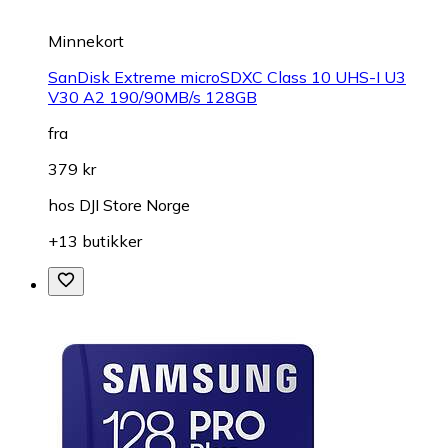
Minnekort
SanDisk Extreme microSDXC Class 10 UHS-I U3
V30 A2 190/90MB/s 128GB
fra
379 kr
hos
DJI Store Norge
+13 butikker