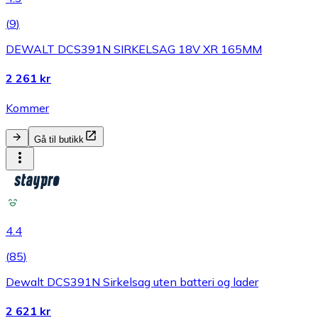
(
9
)
DEWALT DCS391N SIRKELSAG 18V XR 165MM
2 261 kr
Kommer
Gå til butikk
4.4
(
85
)
Dewalt DCS391N Sirkelsag uten batteri og lader
2 621 kr