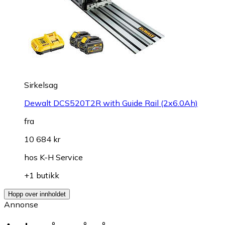
Sirkelsag
Dewalt DCS520T2R with Guide Rail (2x6.0Ah)
fra
10 684 kr
hos
K-H Service
+1 butikk
Hopp over innholdet
Annonse