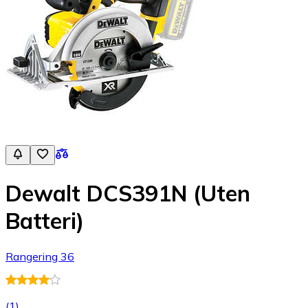
Dewalt DCS391N (Uten
Batteri)
Rangering 36
(
1
)