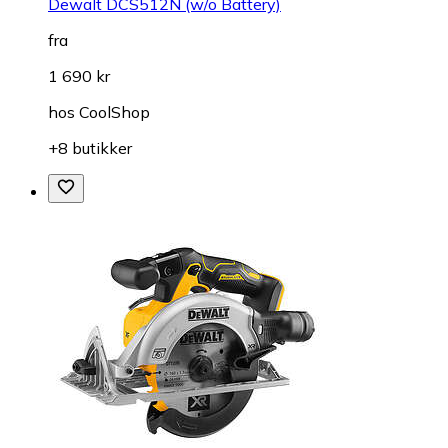
Dewalt DCS512N (w/o Battery)
fra
1 690 kr
hos
CoolShop
+8 butikker