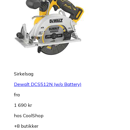
Sirkelsag
Dewalt DCS512N (w/o Battery)
fra
1 690 kr
hos
CoolShop
+8 butikker