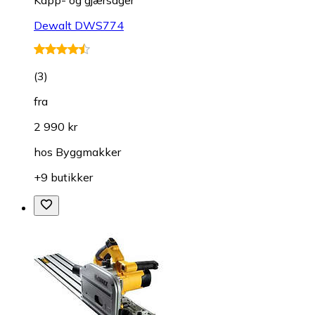
Kapp- og gjærsager
Dewalt DWS774
(
3
)
fra
2 990 kr
hos
Byggmakker
+9 butikker