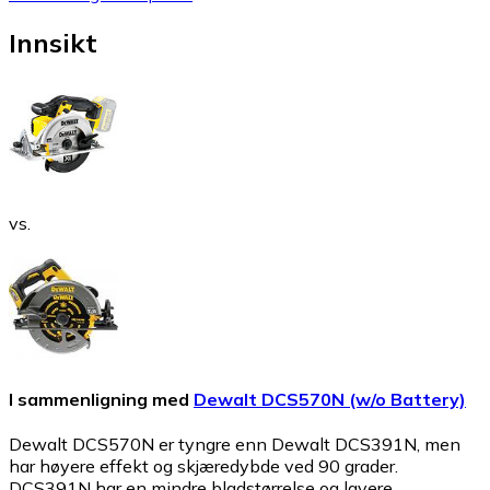
Innsikt
vs.
I sammenligning med
Dewalt DCS570N (w/o Battery)
Dewalt DCS570N er tyngre enn Dewalt DCS391N, men
har høyere effekt og skjæredybde ved 90 grader.
DCS391N har en mindre bladstørrelse og lavere