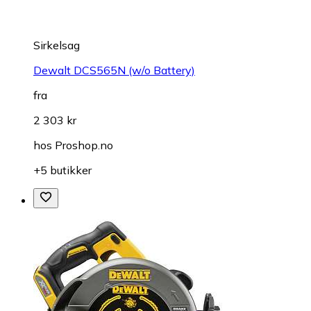
Sirkelsag
Dewalt DCS565N (w/o Battery)
fra
2 303 kr
hos
Proshop.no
+5 butikker