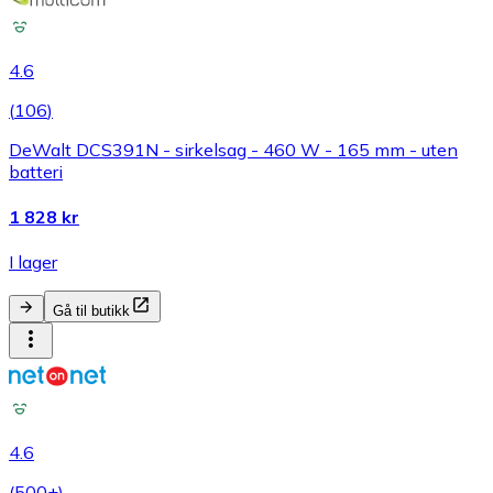
4.6
(
106
)
DeWalt DCS391N - sirkelsag - 460 W - 165 mm - uten
batteri
1 828 kr
I lager
Gå til butikk
4.6
(
500+
)