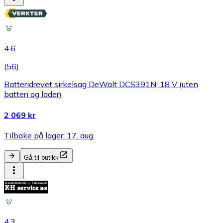
4.6
(
56
)
Batteridrevet sirkelsag DeWalt DCS391N; 18 V (uten
batteri og lader)
2 069 kr
Tilbake på lager: 17. aug.
Gå til butikk
4.3