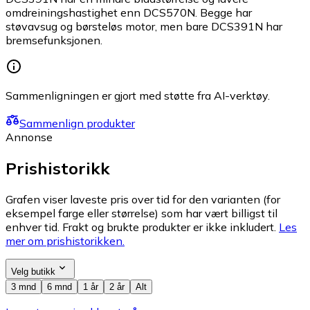
omdreiningshastighet enn DCS570N. Begge har
støvavsug og børsteløs motor, men bare DCS391N har
bremsefunksjonen.
Sammenligningen er gjort med støtte fra AI-verktøy.
Sammenlign produkter
Annonse
Prishistorikk
Grafen viser laveste pris over tid for den varianten (for
eksempel farge eller størrelse) som har vært billigst til
enhver tid. Frakt og brukte produkter er ikke inkludert.
Les
mer om prishistorikken.
Velg butikk
3 mnd
6 mnd
1 år
2 år
Alt