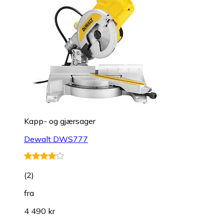
Kapp- og gjærsager
Dewalt DWS777
(
2
)
fra
4 490 kr