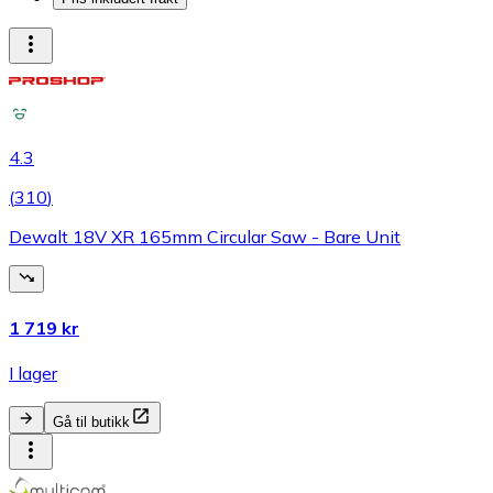
4.3
(
310
)
Dewalt 18V XR 165mm Circular Saw - Bare Unit
1 719 kr
I lager
Gå til butikk