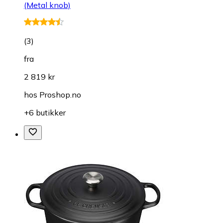
(Metal knob)
(
3
)
fra
2 819 kr
hos
Proshop.no
+6 butikker