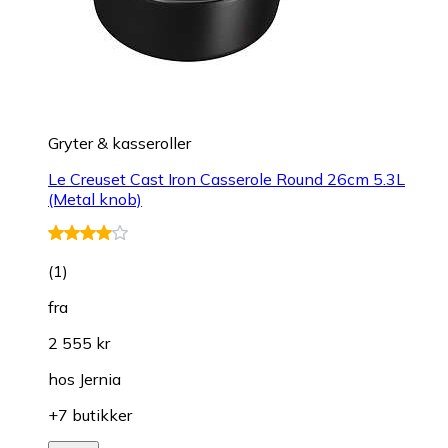
Gryter & kasseroller
Le Creuset Cast Iron Casserole Round 26cm 5.3L
(Metal knob)
(
1
)
fra
2 555 kr
hos
Jernia
+7 butikker