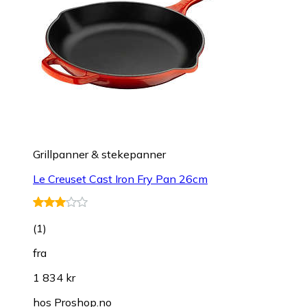
Grillpanner & stekepanner
Le Creuset Cast Iron Fry Pan 26cm
(
1
)
fra
1 834 kr
hos
Proshop.no