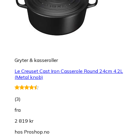
Gryter & kasseroller
Le Creuset Cast Iron Casserole Round 24cm 4.2L
(Metal knob)
(
3
)
fra
2 819 kr
hos
Proshop.no