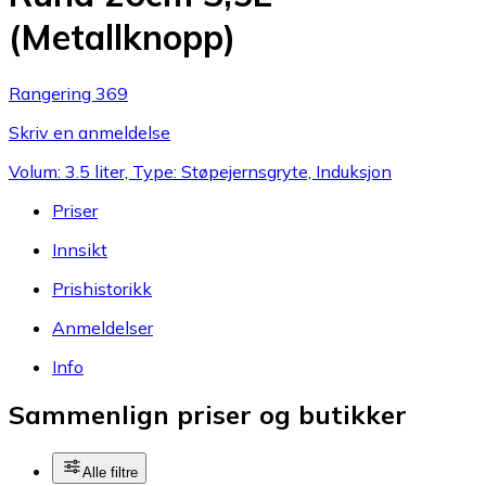
(Metallknopp)
Rangering 369
Skriv en anmeldelse
Volum: 3.5 liter, Type: Støpejernsgryte, Induksjon
Priser
Innsikt
Prishistorikk
Anmeldelser
Info
Sammenlign priser og butikker
Alle filtre