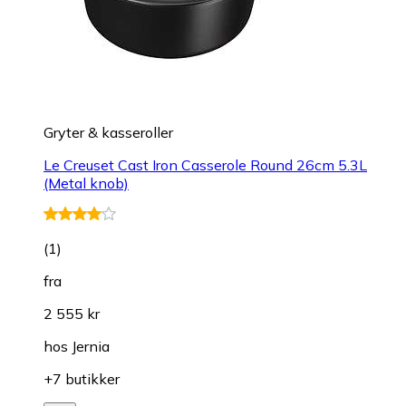
Gryter & kasseroller
Le Creuset Cast Iron Casserole Round 26cm 5.3L
(Metal knob)
(
1
)
fra
2 555 kr
hos
Jernia
+7 butikker