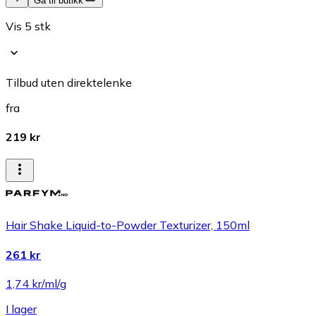
Gå til butikk
Vis 5 stk
Tilbud uten direktelenke
fra
219 kr
Hair Shake Liquid-to-Powder Texturizer, 150ml
261 kr
1,74 kr/ml/g
I lager