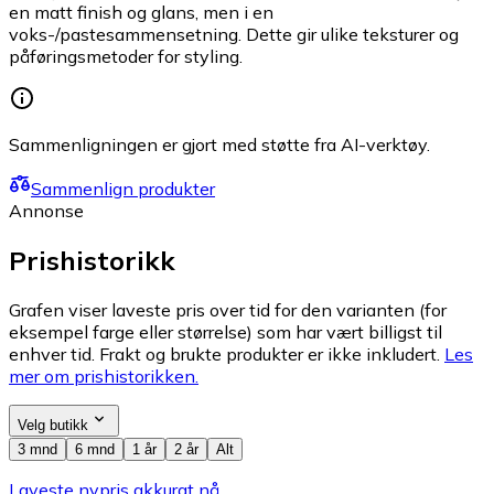
en matt finish og glans, men i en
voks-/pastesammensetning. Dette gir ulike teksturer og
påføringsmetoder for styling.
Sammenligningen er gjort med støtte fra AI-verktøy.
Sammenlign produkter
Annonse
Prishistorikk
Grafen viser laveste pris over tid for den varianten (for
eksempel farge eller størrelse) som har vært billigst til
enhver tid. Frakt og brukte produkter er ikke inkludert.
Les
mer om prishistorikken.
Velg butikk
3 mnd
6 mnd
1 år
2 år
Alt
Laveste nypris akkurat nå