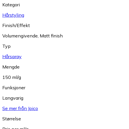
Kategori
Hårstyling
Finish/Effekt
Volumengivende
,
Matt finish
Typ
Hårspray
Mengde
150 ml/g
Funksjoner
Langvarig
Se mer från Joico
Størrelse
Pris per ml/g