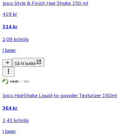
Joico Style & Finish Hair Shake 150 ml
419 kr
314 kr
2,09 kr/ml/g
I lager
Gå til butikk
Joico HairShake Liquid-to-powder Texturizer 150ml
364 kr
2,43 kr/ml/g
I lager