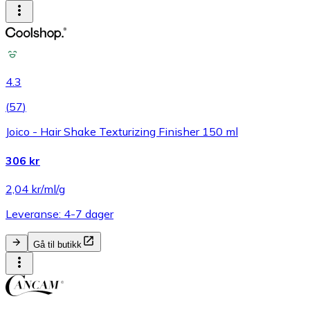
4.3
(
57
)
Joico - Hair Shake Texturizing Finisher 150 ml
306 kr
2,04 kr/ml/g
Leveranse: 4-7 dager
Gå til butikk