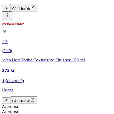
Gå til butikk
4.3
(
310
)
Joico Hair Shake Texturizing Finisher 150 ml
272 kr
1,81 kr/ml/g
I lager
Gå til butikk
Annonse
Annonse