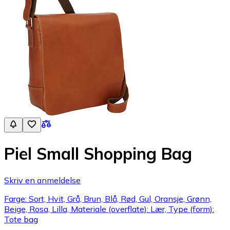
Piel Small Shopping Bag
Skriv en anmeldelse
Farge: Sort, Hvit, Grå, Brun, Blå, Rød, Gul, Oransje, Grønn,
Beige, Rosa, Lilla, Materiale (overflate): Lær, Type (form):
Tote bag