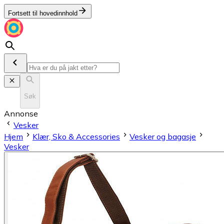
Fortsett til hovedinnhold
Søk
Annonse
Vesker
Hjem
Klær, Sko & Accessories
Vesker og bagasje
Vesker