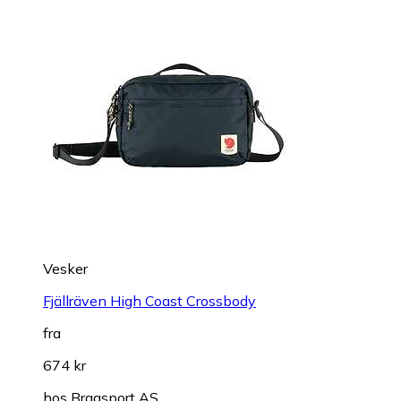
Vesker
Fjällräven High Coast Crossbody
fra
674 kr
hos
Braasport AS