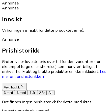
Annonse
Annonse
Innsikt
Vi har ingen innsikt for dette produktet ennå.
Annonse
Prishistorikk
Grafen viser laveste pris over tid for den varianten (for
eksempel farge eller størrelse) som har vært billigst til
enhver tid. Frakt og brukte produkter er ikke inkludert.
Les
mer om prishistorikken.
Velg butikk
3 mnd
6 mnd
1 år
2 år
Alt
Det finnes ingen prishistorikk for dette produktet
Laveste nypris akkurat nå