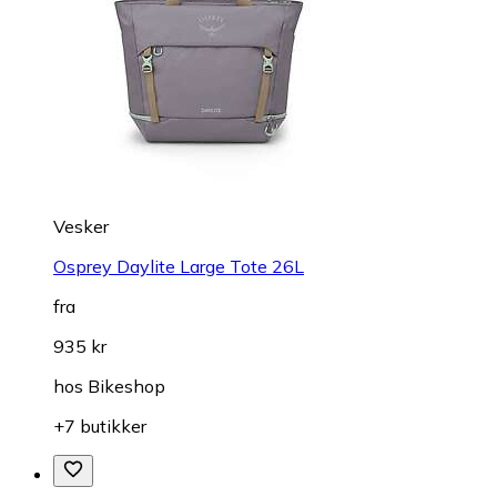
Vesker
Osprey Daylite Large Tote 26L
fra
935 kr
hos
Bikeshop
+7 butikker