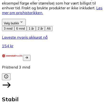
eksempel farge eller størrelse) som har vært billigst til
enhver tid. Frakt og brukte produkter er ikke inkludert.
Les
mer om prishistorikken.
Velg butikk
3 mnd
6 mnd
1 år
2 år
Alt
Laveste nypris akkurat nå
154 kr
Pristrend
3
mnd
Stabil