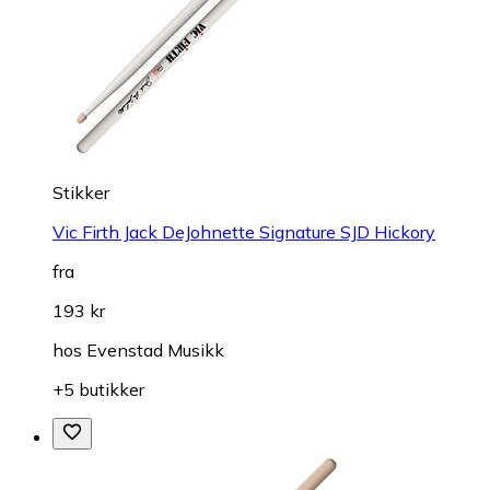
Stikker
Vic Firth Jack DeJohnette Signature SJD Hickory
fra
193 kr
hos
Evenstad Musikk
+5 butikker