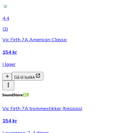
4.4
(
3
)
Vic Firth 7A American Classic
154 kr
I lager
Gå til butikk
Vic Firth 7A trommestikker (trespiss)
154 kr
Leveranse: 2-4 dager