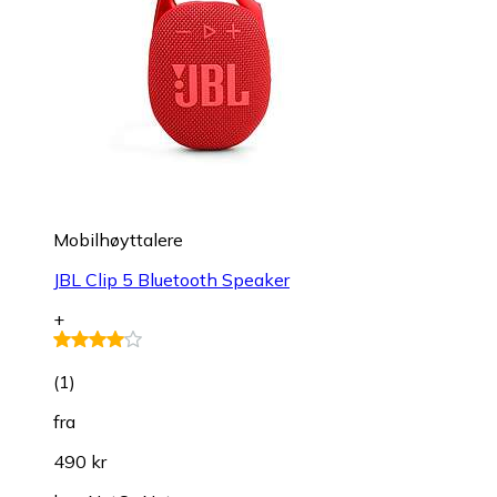
Mobilhøyttalere
JBL Clip 5 Bluetooth Speaker
+
(
1
)
fra
490 kr