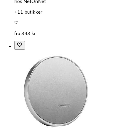
hos
NetOnNet
+11 butikker
fra 343 kr