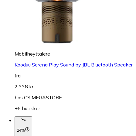
Mobilhøyttalere
Kooduu Serena Play Sound by JBL Bluetooth Speaker
fra
2 338 kr
hos
CS MEGASTORE
+6 butikker
24%