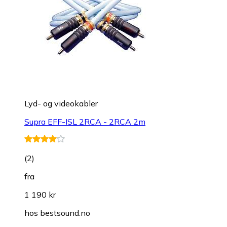
Lyd- og videokabler
Supra EFF-ISL 2RCA - 2RCA 2m
(
2
)
fra
1 190 kr
hos
bestsound.no