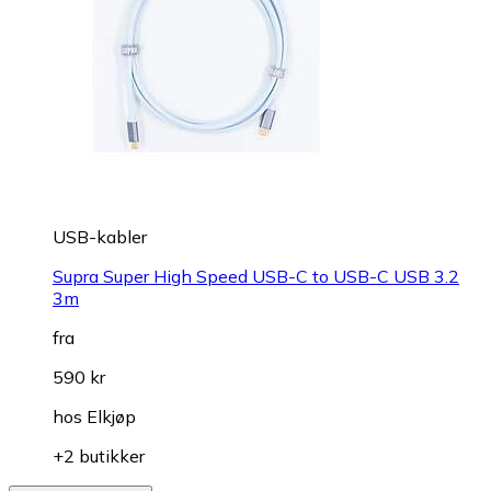
USB-kabler
Supra Super High Speed USB-C to USB-C USB 3.2
3m
fra
590 kr
hos
Elkjøp
+2 butikker