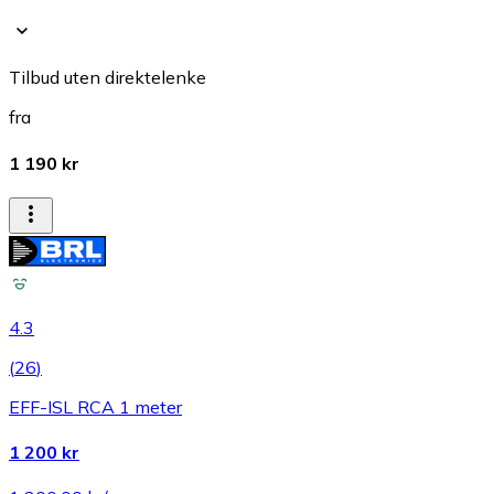
Tilbud uten direktelenke
fra
1 190 kr
4.3
(
26
)
EFF-ISL RCA 1 meter
1 200 kr