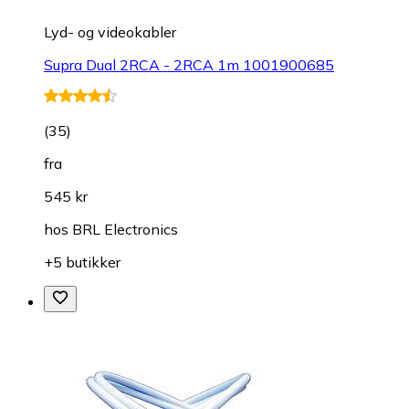
Lyd- og videokabler
Supra Dual 2RCA - 2RCA 1m 1001900685
(
35
)
fra
545 kr
hos
BRL Electronics
+5 butikker