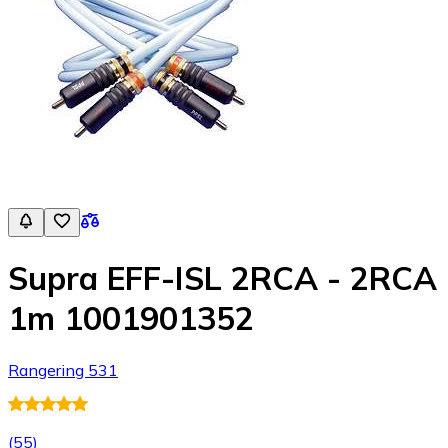
Supra EFF-ISL 2RCA - 2RCA
1m 1001901352
Rangering 531
(
55
)