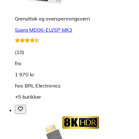
Grenuttak og overspenningsvern
Supra MD06-EU/SP MK3
(
10
)
fra
1 970 kr
hos
BRL Electronics
+5 butikker