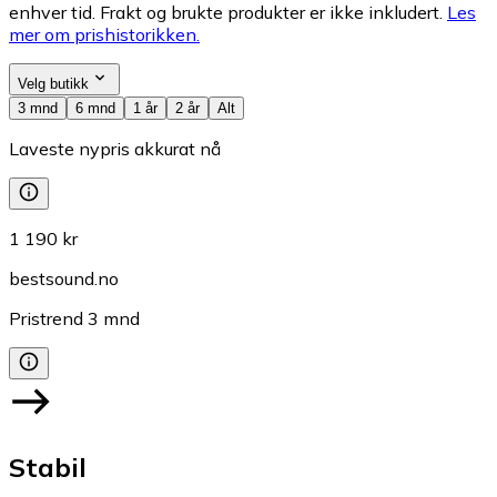
enhver tid. Frakt og brukte produkter er ikke inkludert.
Les
mer om prishistorikken.
Velg butikk
3 mnd
6 mnd
1 år
2 år
Alt
Laveste nypris akkurat nå
1 190 kr
bestsound.no
Pristrend
3
mnd
Stabil