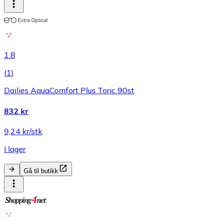
1.8
(
1
)
Dailies AquaComfort Plus Toric 90st
832 kr
9,24 kr/stk
I lager
Gå til butikk