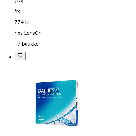
fra
774 kr
hos
LensOn
+7 butikker