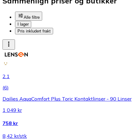
Sammenlign priser og butikker
Alle filtre
I lager
Pris inkludert frakt
2.1
(
6
)
Dailies AquaComfort Plus Toric Kontaktlinser - 90 Linser
1 049 kr
758 kr
8,42 kr/stk