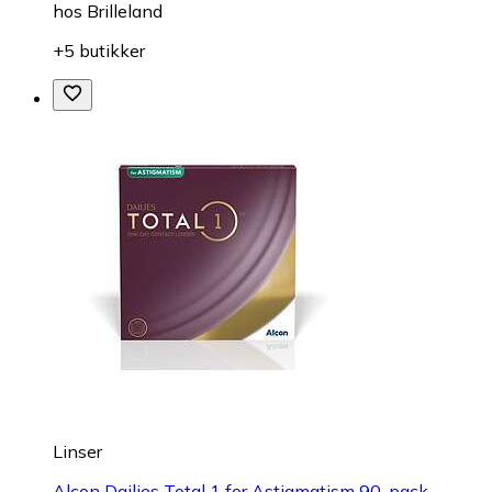
hos
Brilleland
+5 butikker
Linser
Alcon Dailies Total 1 for Astigmatism 90-pack