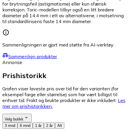
for brytningsfeil (astigmatisme) eller kun sfærisk
korreksjon. Toric-modellen tilbyr også en litt bredere
diameter på 14.4 mm i ett av alternativene, i motsetning
til standardlinsens faste 14 mm diameter.
Sammenligningen er gjort med støtte fra AI-verktøy.
Sammenlign produkter
Annonse
Prishistorikk
Grafen viser laveste pris over tid for den varianten (for
eksempel farge eller størrelse) som har vært billigst til
enhver tid. Frakt og brukte produkter er ikke inkludert.
Les
mer om prishistorikken.
Velg butikk
3 mnd
6 mnd
1 år
2 år
Alt