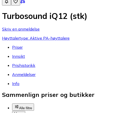
Turbosound iQ12 (stk)
Skriv en anmeldelse
Høyttalertype: Aktive PA-høyttalere
Priser
Innsikt
Prishistorikk
Anmeldelser
Info
Sammenlign priser og butikker
Alle filtre