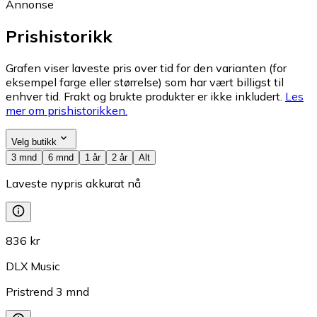
Annonse
Prishistorikk
Grafen viser laveste pris over tid for den varianten (for
eksempel farge eller størrelse) som har vært billigst til
enhver tid. Frakt og brukte produkter er ikke inkludert.
Les
mer om prishistorikken.
Velg butikk
3 mnd
6 mnd
1 år
2 år
Alt
Laveste nypris akkurat nå
836 kr
DLX Music
Pristrend
3
mnd