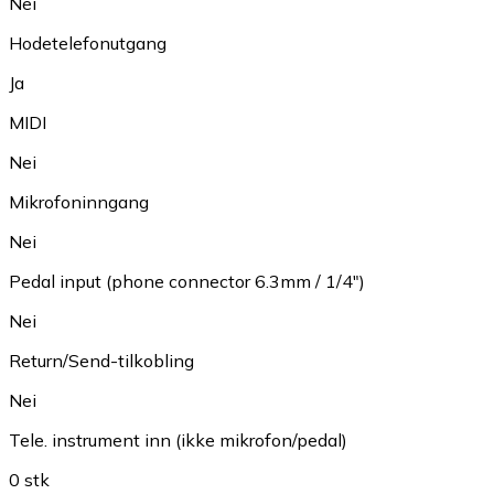
Nei
Hodetelefonutgang
Ja
MIDI
Nei
Mikrofoninngang
Nei
Pedal input (phone connector 6.3mm / 1/4")
Nei
Return/Send-tilkobling
Nei
Tele. instrument inn (ikke mikrofon/pedal)
0 stk