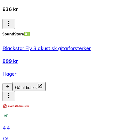
836 kr
Blackstar Fly 3 akustisk gitarforsterker
899 kr
I lager
Gå til butikk
4.4
(
3
)