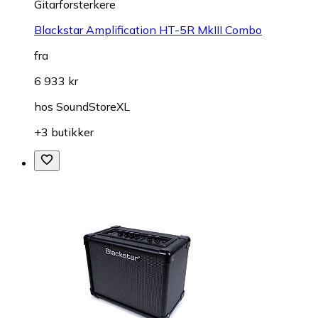
Gitarforsterkere
Blackstar Amplification HT-5R MkIII Combo
fra
6 933 kr
hos
SoundStoreXL
+3 butikker