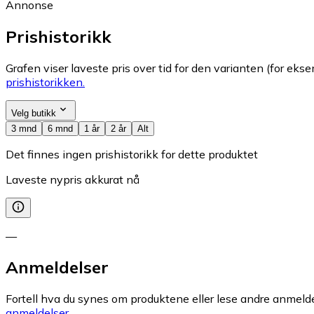
Annonse
Prishistorikk
Grafen viser laveste pris over tid for den varianten (for eksem
prishistorikken.
Velg butikk
3 mnd
6 mnd
1 år
2 år
Alt
Det finnes ingen prishistorikk for dette produktet
Laveste nypris akkurat nå
—
Anmeldelser
Fortell hva du synes om produktene eller lese andre anmeldel
anmeldelser.