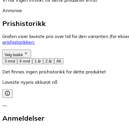
Annonse
Prishistorikk
Grafen viser laveste pris over tid for den varianten (for eksem
prishistorikken.
Velg butikk
3 mnd
6 mnd
1 år
2 år
Alt
Det finnes ingen prishistorikk for dette produktet
Laveste nypris akkurat nå
—
Anmeldelser