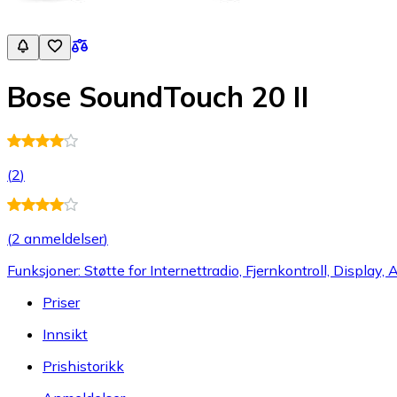
Bose SoundTouch 20 II
(
2
)
(
2 anmeldelser
)
Funksjoner: Støtte for Internettradio, Fjernkontroll, Displa
Priser
Innsikt
Prishistorikk