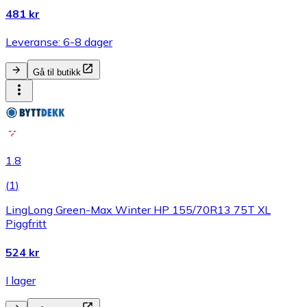
481 kr
Leveranse: 6-8 dager
Gå til butikk
1.8
(
1
)
LingLong Green-Max Winter HP 155/70R13 75T XL
Piggfritt
524 kr
I lager