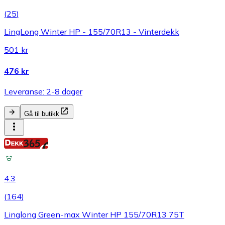
(
25
)
LingLong Winter HP - 155/70R13 - Vinterdekk
501 kr
476 kr
Leveranse: 2-8 dager
Gå til butikk
4.3
(
164
)
Linglong Green-max Winter HP 155/70R13 75T