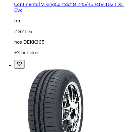
Continental VikingContact 8 245/45 R19 102T XL
EVc
fra
2 871 kr
hos
DEKK365
+3 butikker