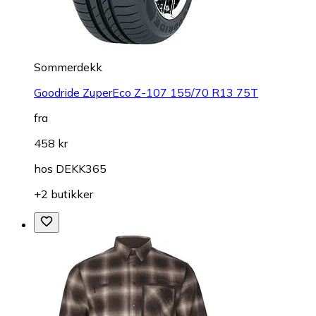
Sommerdekk
Goodride ZuperEco Z-107 155/70 R13 75T
fra
458 kr
hos
DEKK365
+2 butikker