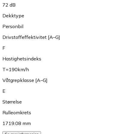
72 dB
Dekktype
Personbil
Drivstoffeffektivitet [A–G]
F
Hastighetsindeks
T=190km/h
Våtgrepklasse [A–G]
E
Størrelse
Rulleomkrets
1719.08 mm