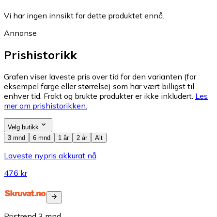
Vi har ingen innsikt for dette produktet ennå.
Annonse
Prishistorikk
Grafen viser laveste pris over tid for den varianten (for
eksempel farge eller størrelse) som har vært billigst til
enhver tid. Frakt og brukte produkter er ikke inkludert.
Les
mer om prishistorikken.
Velg butikk
3 mnd
6 mnd
1 år
2 år
Alt
Laveste nypris akkurat nå
476 kr
Pristrend
3
mnd