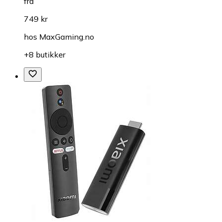
fra
749 kr
hos
MaxGaming.no
+8 butikker