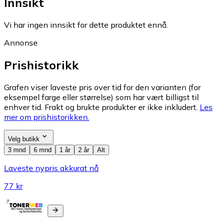
Innsikt
Vi har ingen innsikt for dette produktet ennå.
Annonse
Prishistorikk
Grafen viser laveste pris over tid for den varianten (for
eksempel farge eller størrelse) som har vært billigst til
enhver tid. Frakt og brukte produkter er ikke inkludert.
Les
mer om prishistorikken.
Velg butikk
3 mnd
6 mnd
1 år
2 år
Alt
Laveste nypris akkurat nå
77 kr