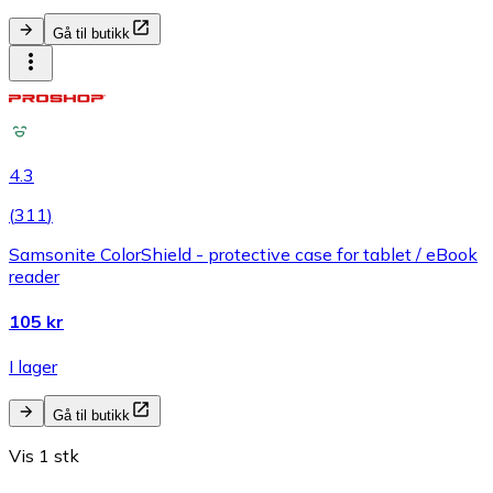
Gå til butikk
4.3
(
311
)
Samsonite ColorShield - protective case for tablet / eBook
reader
105 kr
I lager
Gå til butikk
Vis 1 stk