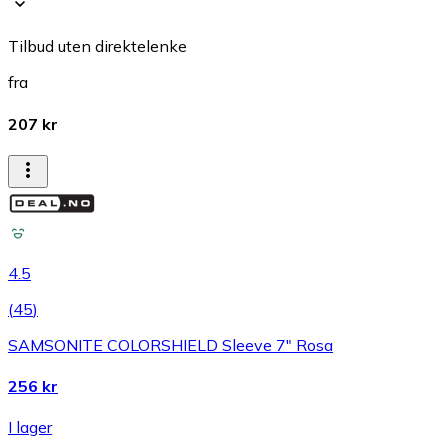
Tilbud uten direktelenke
fra
207 kr
4.5
(
45
)
SAMSONITE COLORSHIELD Sleeve 7" Rosa
256 kr
I lager