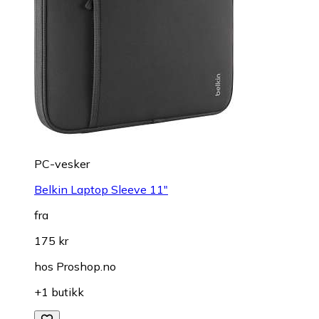
PC-vesker
Belkin Laptop Sleeve 11"
fra
175 kr
hos
Proshop.no
+1 butikk