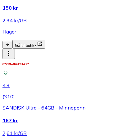
150 kr
2,34 kr/GB
I lager
Gå til butikk
4.3
(
310
)
SANDISK Ultra - 64GB - Minnepenn
167 kr
2,61 kr/GB