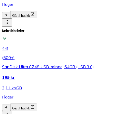
I lager
Gå til butikk
4.6
(
500+
)
SanDisk Ultra CZ48 USB-minne, 64GB (USB 3.0)
199 kr
3,11 kr/GB
I lager
Gå til butikk