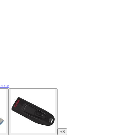
inne
+
3