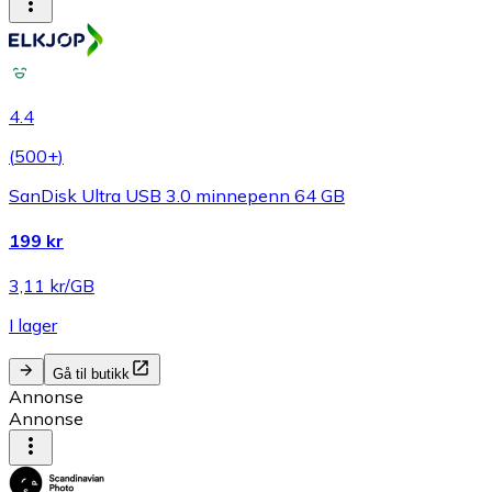
4.4
(
500+
)
SanDisk Ultra USB 3.0 minnepenn 64 GB
199 kr
3,11 kr/GB
I lager
Gå til butikk
Annonse
Annonse