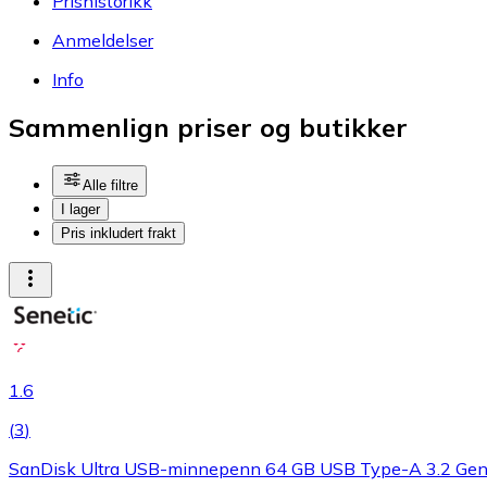
Prishistorikk
Anmeldelser
Info
Sammenlign priser og butikker
Alle filtre
I lager
Pris inkludert frakt
1.6
(
3
)
SanDisk Ultra USB-minnepenn 64 GB USB Type-A 3.2 Gen 1