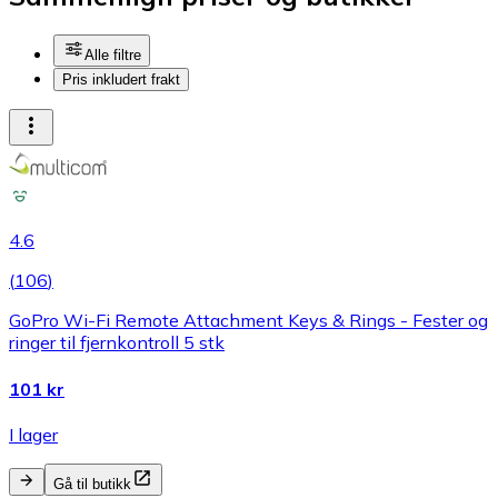
Alle filtre
Pris inkludert frakt
4.6
(
106
)
GoPro Wi-Fi Remote Attachment Keys & Rings - Fester og
ringer til fjernkontroll 5 stk
101 kr
I lager
Gå til butikk