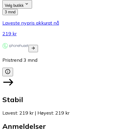
Velg butikk
3 mnd
Laveste nypris akkurat nå
219 kr
Pristrend
3
mnd
Stabil
Lavest
:
219 kr
|
Høyest
:
219 kr
Anmeldelser