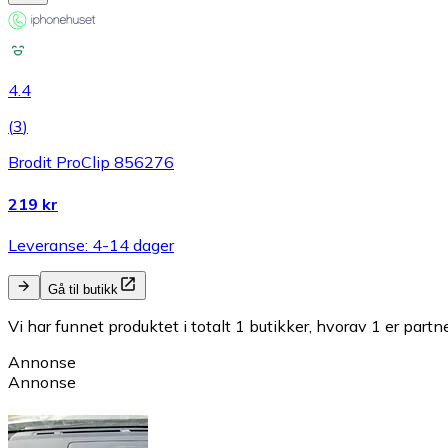
4.4
(
3
)
Brodit ProClip 856276
219 kr
Leveranse: 4-14 dager
Gå til butikk
Vi har funnet produktet i totalt 1 butikker, hvorav 1 er partn
Annonse
Annonse