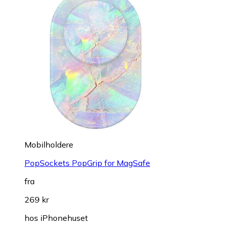
Mobilholdere
PopSockets PopGrip for MagSafe
fra
269 kr
hos
iPhonehuset