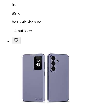
fra
89 kr
hos
24hShop.no
+4 butikker