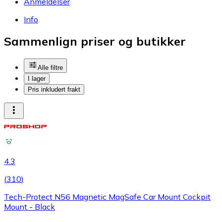
Anmeldelser
Info
Sammenlign priser og butikker
Alle filtre
I lager
Pris inkludert frakt
4.3
(
310
)
Tech-Protect N56 Magnetic MagSafe Car Mount Cockpit
Mount - Black