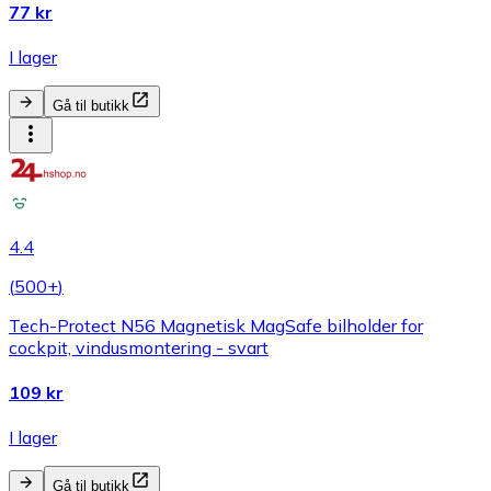
77 kr
I lager
Gå til butikk
4.4
(
500+
)
Tech-Protect N56 Magnetisk MagSafe bilholder for
cockpit, vindusmontering - svart
109 kr
I lager
Gå til butikk