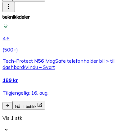
4.6
(
500+
)
Tech-Protect N56 MagSafe telefonholder bil > til
dashbord/vindu – Svart
189 kr
Tilgjengelig: 16. aug.
Gå til butikk
Vis 1 stk