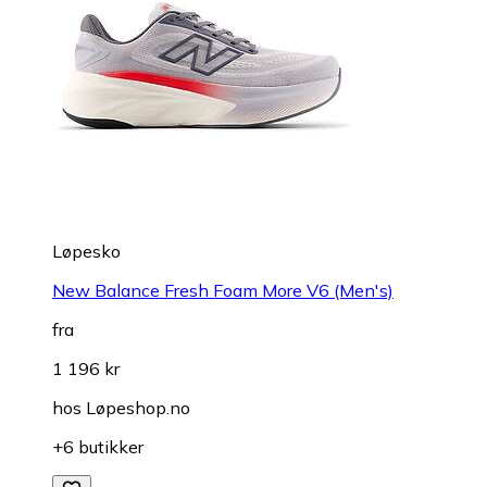
Løpesko
New Balance Fresh Foam More V6 (Men's)
fra
1 196 kr
hos
Løpeshop.no
+6 butikker