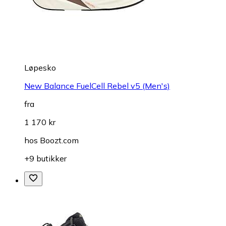
Løpesko
New Balance FuelCell Rebel v5 (Men's)
fra
1 170 kr
hos
Boozt.com
+9 butikker