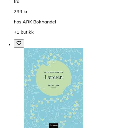
fra
299 kr
hos
ARK Bokhandel
+1 butikk