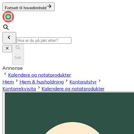
Fortsett til hovedinnhold
Søk
Annonse
Kalendere og notatprodukter
Hjem
Hjem & husholdning
Kontorutstyr
Kontorrekvisita
Kalendere og notatprodukter