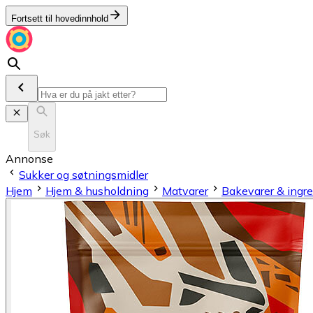
Fortsett til hovedinnhold
Søk
Annonse
Sukker og søtningsmidler
Hjem
Hjem & husholdning
Matvarer
Bakevarer & ingr