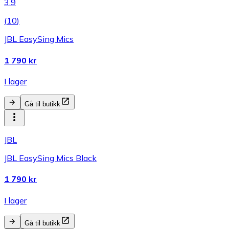
3.9
(
10
)
JBL EasySing Mics
1 790 kr
I lager
Gå til butikk
JBL
JBL EasySing Mics Black
1 790 kr
I lager
Gå til butikk