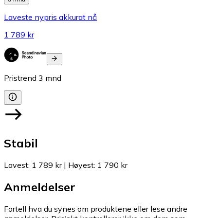
Laveste nypris akkurat nå
1 789 kr
Pristrend
3
mnd
Stabil
Lavest
:
1 789 kr
|
Høyest
:
1 790 kr
Anmeldelser
Fortell hva du synes om produktene eller lese andre