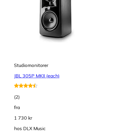
Studiomonitorer
JBL 305P MKII (each)
(
2
)
fra
1 730 kr
hos
DLX Music