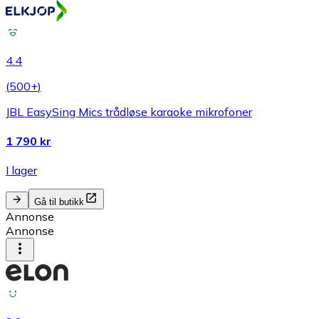
4.4
(
500+
)
JBL EasySing Mics trådløse karaoke mikrofoner
1 790 kr
I lager
Gå til butikk
Annonse
Annonse