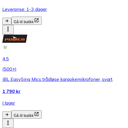
Leveranse: 1-3 dager
Gå til butikk
4.5
(
500+
)
JBL EasySing Mics trådløse karaokemikrofoner, svart
1 790 kr
I lager
Gå til butikk