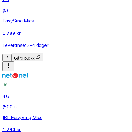
(
5
)
EasySing Mics
1 789 kr
Leveranse: 2-4 dager
Gå til butikk
4.6
(
500+
)
JBL EasySing Mics
1 790 kr