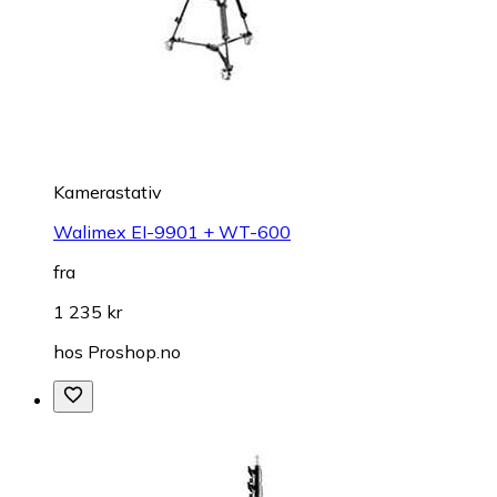
Kamerastativ
Walimex EI-9901 + WT-600
fra
1 235 kr
hos
Proshop.no