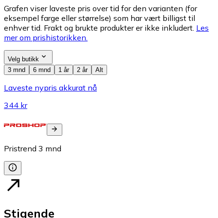
Grafen viser laveste pris over tid for den varianten (for
eksempel farge eller størrelse) som har vært billigst til
enhver tid. Frakt og brukte produkter er ikke inkludert.
Les
mer om prishistorikken.
Velg butikk
3 mnd
6 mnd
1 år
2 år
Alt
Laveste nypris akkurat nå
344 kr
Pristrend
3
mnd
Stigende