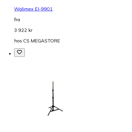
Walimex EI-9901
fra
3 922 kr
hos
CS MEGASTORE