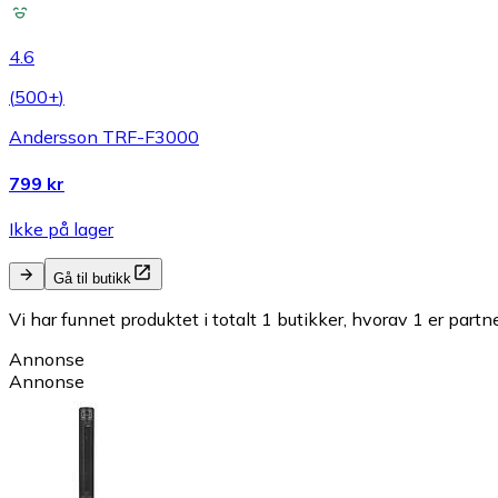
4.6
(
500+
)
Andersson TRF-F3000
799 kr
Ikke på lager
Gå til butikk
Vi har funnet produktet i totalt 1 butikker, hvorav 1 er partn
Annonse
Annonse