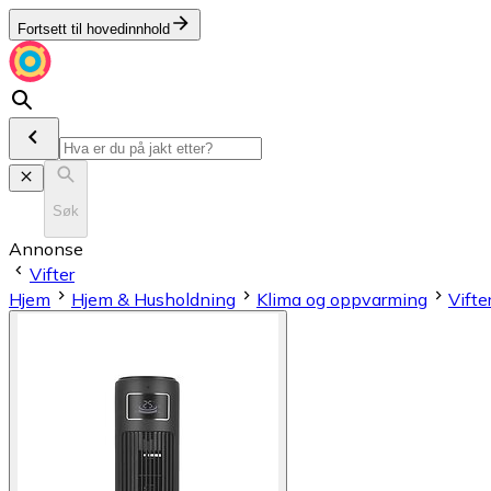
Fortsett til hovedinnhold
Søk
Annonse
Vifter
Hjem
Hjem & Husholdning
Klima og oppvarming
Vifte