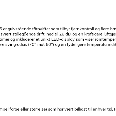
ulvstående tårnvifter som tilbyr fjernkontroll og flere hasti
 svært stillegående drift, ned til 28 dB, og en kraftigere lu
 timer og inkluderer et unikt LED-display som viser romtempe
dere svingradius (70° mot 60°) og en tydeligere temperaturindi
pel farge eller størrelse) som har vært billigst til enhver tid. 