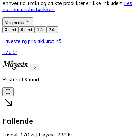
enhver tid. Frakt og brukte produkter er ikke inkludert.
Les
mer om prishistorikken.
Velg butikk
3 mnd
6 mnd
1 år
2 år
Laveste nypris akkurat nå
170 kr
Pristrend
3
mnd
Fallende
Lavest
:
170 kr
|
Høyest
:
238 kr