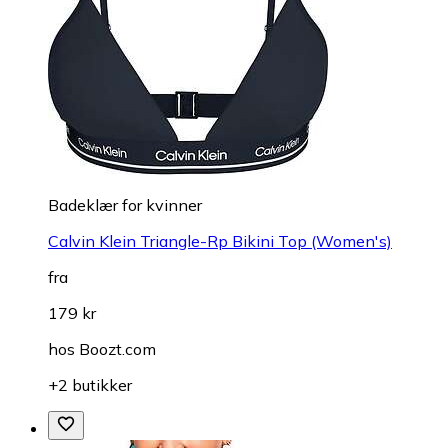
Badeklær for kvinner
Calvin Klein Triangle-Rp Bikini Top (Women's)
fra
179 kr
hos
Boozt.com
+2 butikker