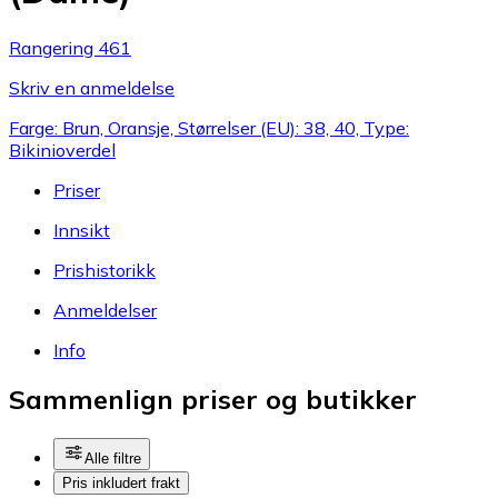
Rangering 461
Skriv en anmeldelse
Farge: Brun, Oransje, Størrelser (EU): 38, 40, Type:
Bikinioverdel
Priser
Innsikt
Prishistorikk
Anmeldelser
Info
Sammenlign priser og butikker
Alle filtre
Pris inkludert frakt