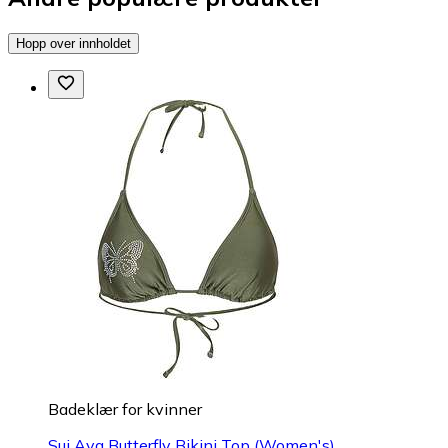
Hopp over innholdet
Badeklær for kvinner
Sui Ava Butterfly Bikini Top (Women's)