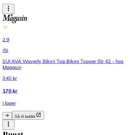
2.9
(
5
)
SUI AVA Waverly Bikini Top Bikini Topper Str 42 - hos
Magasin
340 kr
170 kr
I lager
Gå til butikk