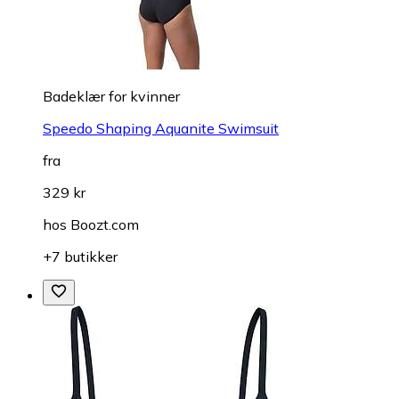
Badeklær for kvinner
Speedo Shaping Aquanite Swimsuit
fra
329 kr
hos
Boozt.com
+7 butikker