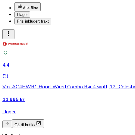
Alle filtre
I lager
Pris inkludert frakt
4.4
(
3
)
Vox AC4HWR1 Hand-Wired Combo Rør 4 watt, 12" Celesti
11 995 kr
I lager
Gå til butikk