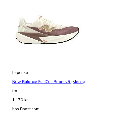
Løpesko
New Balance FuelCell Rebel v5 (Men's)
fra
1 170 kr
hos
Boozt.com