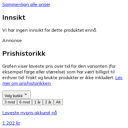
Sammenlign alle priser
Innsikt
Vi har ingen innsikt for dette produktet ennå.
Annonse
Prishistorikk
Grafen viser laveste pris over tid for den varianten (for
eksempel farge eller størrelse) som har vært billigst til
enhver tid. Frakt og brukte produkter er ikke inkludert.
Les
mer om prishistorikken.
Velg butikk
3 mnd
6 mnd
1 år
2 år
Alt
Laveste nypris akkurat nå
1 202 kr