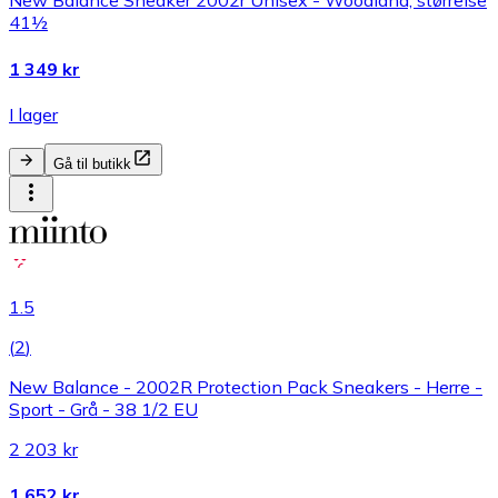
New Balance Sneaker 2002r Unisex - Woodland, størrelse
41½
1 349 kr
I lager
Gå til butikk
1.5
(
2
)
New Balance - 2002R Protection Pack Sneakers - Herre -
Sport - Grå - 38 1/2 EU
2 203 kr
1 652 kr