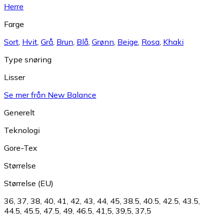
Herre
Farge
Sort
,
Hvit
,
Grå
,
Brun
,
Blå
,
Grønn
,
Beige
,
Rosa
,
Khaki
Type snøring
Lisser
Se mer från New Balance
Generelt
Teknologi
Gore-Tex
Størrelse
Størrelse (EU)
36
,
37
,
38
,
40
,
41
,
42
,
43
,
44
,
45
,
38.5
,
40.5
,
42.5
,
43.5
,
44.5
,
45.5
,
47.5
,
49
,
46.5
,
41,5
,
39,5
,
37,5