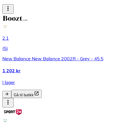
2.1
(
5
)
New Balance New Balance 2002R - Grey - 45.5
1 202 kr
I lager
Gå til butikk