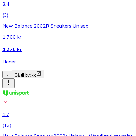
3.4
(
3
)
New Balance 2002R Sneakers Unisex
1 700 kr
1 270 kr
I lager
Gå til butikk
1.7
(
13
)