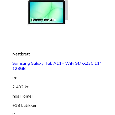
Nettbrett
Samsung Galaxy Tab A11+ WiFi SM-X230 11"
128GB
fra
2 402 kr
hos
HomeIT
+18 butikker