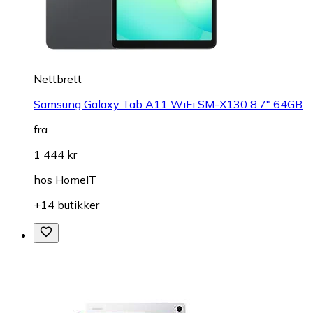
Nettbrett
Samsung Galaxy Tab A11 WiFi SM-X130 8.7" 64GB
fra
1 444 kr
hos
HomeIT
+14 butikker