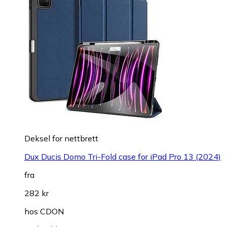
Deksel for nettbrett
Dux Ducis Domo Tri-Fold case for iPad Pro 13 (2024)
fra
282 kr
hos
CDON