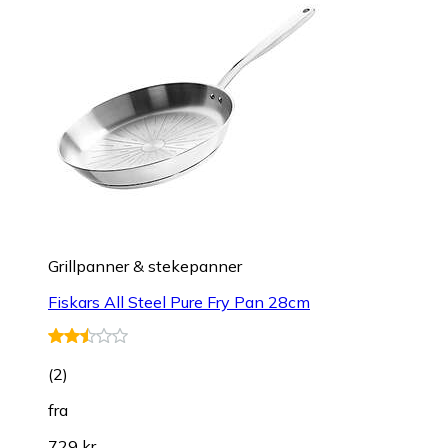
Grillpanner & stekepanner
Fiskars All Steel Pure Fry Pan 28cm
(
2
)
fra
729 kr