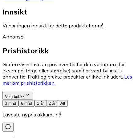
Innsikt
Vi har ingen innsikt for dette produktet ennå.
Annonse
Prishistorikk
Grafen viser laveste pris over tid for den varianten (for
eksempel farge eller størrelse) som har vært billigst til
enhver tid. Frakt og brukte produkter er ikke inkludert.
Les
mer om prishistorikken.
Velg butikk
3 mnd
6 mnd
1 år
2 år
Alt
Laveste nypris akkurat nå