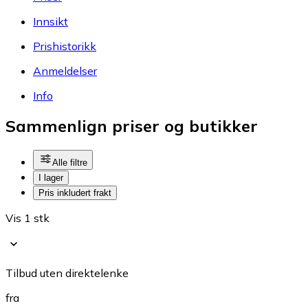
Innsikt
Prishistorikk
Anmeldelser
Info
Sammenlign priser og butikker
Alle filtre
I lager
Pris inkludert frakt
Vis 1 stk
Tilbud uten direktelenke
fra