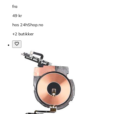
fra
49 kr
hos
24hShop.no
+2 butikker