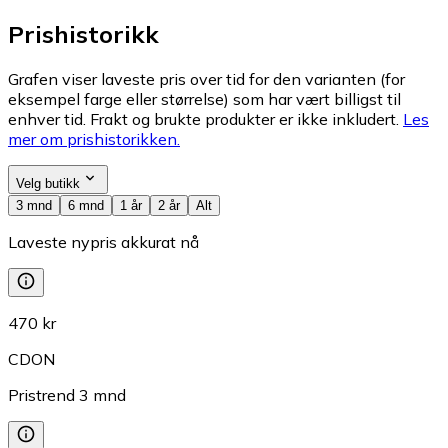
Prishistorikk
Grafen viser laveste pris over tid for den varianten (for
eksempel farge eller størrelse) som har vært billigst til
enhver tid. Frakt og brukte produkter er ikke inkludert.
Les
mer om prishistorikken.
Velg butikk
3 mnd
6 mnd
1 år
2 år
Alt
Laveste nypris akkurat nå
470 kr
CDON
Pristrend
3
mnd