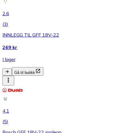
2.6
(
3
)
INNLEGG TIL GFF 18V-22
269 kr
I lager
Gå til butikk
4.1
(
5
)
Bosch GFF 18V-22 innlegg