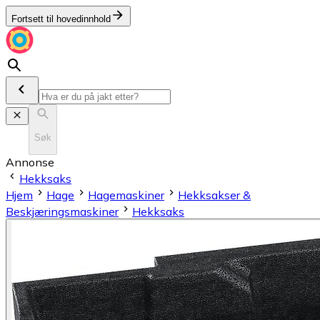
Fortsett til hovedinnhold
Søk
Annonse
Hekksaks
Hjem
Hage
Hagemaskiner
Hekksakser &
Beskjæringsmaskiner
Hekksaks