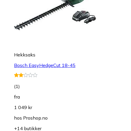
Hekksaks
Bosch EasyHedgeCut 18-45
(
1
)
fra
1 049 kr
hos
Proshop.no
+14 butikker