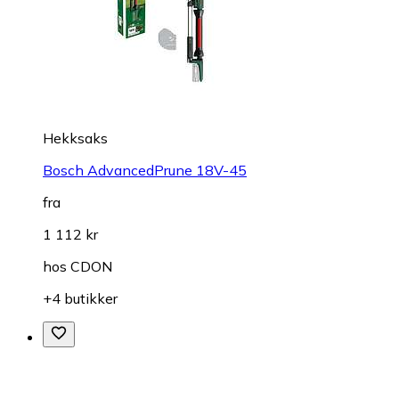
Hekksaks
Bosch AdvancedPrune 18V-45
fra
1 112 kr
hos
CDON
+4 butikker