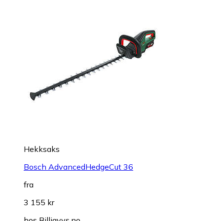
Hekksaks
Bosch AdvancedHedgeCut 36
fra
3 155 kr
hos
Billigvvs.no