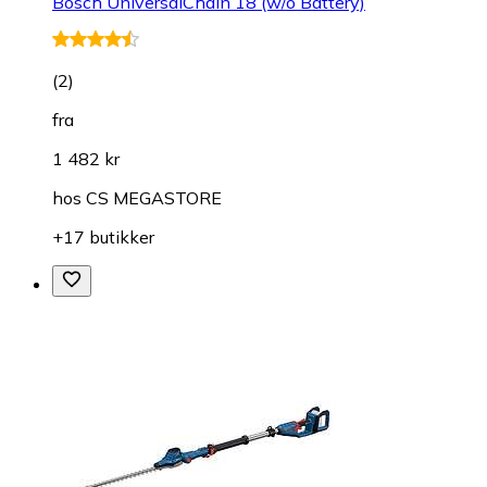
Bosch UniversalChain 18 (w/o Battery)
(
2
)
fra
1 482 kr
hos
CS MEGASTORE
+17 butikker