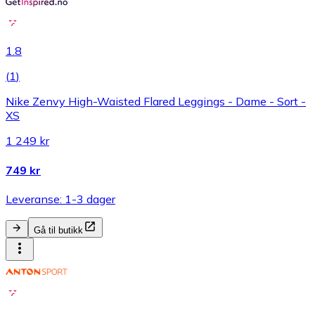
1.8
(
1
)
Nike Zenvy High-Waisted Flared Leggings - Dame - Sort -
XS
1 249 kr
749 kr
Leveranse: 1-3 dager
Gå til butikk