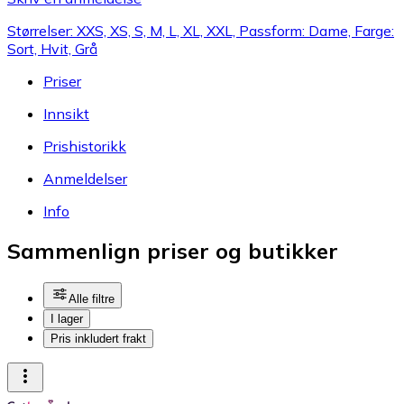
Størrelser: XXS, XS, S, M, L, XL, XXL, Passform: Dame, Farge:
Sort, Hvit, Grå
Priser
Innsikt
Prishistorikk
Anmeldelser
Info
Sammenlign priser og butikker
Alle filtre
I lager
Pris inkludert frakt