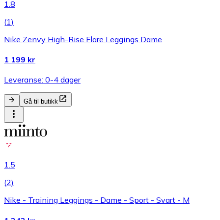
1.8
(
1
)
Nike Zenvy High-Rise Flare Leggings Dame
1 199 kr
Leveranse: 0-4 dager
Gå til butikk
1.5
(
2
)
Nike - Training Leggings - Dame - Sport - Svart - M