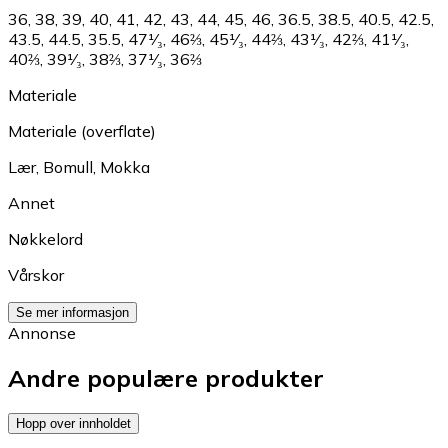
36
,
38
,
39
,
40
,
41
,
42
,
43
,
44
,
45
,
46
,
36.5
,
38.5
,
40.5
,
42.5
,
43.5
,
44.5
,
35.5
,
47¹⁄₃
,
46⅔
,
45¹⁄₃
,
44⅔
,
43¹⁄₃
,
42⅔
,
41¹⁄₃
,
40⅔
,
39¹⁄₃
,
38⅔
,
37¹⁄₃
,
36⅔
Materiale
Materiale (overflate)
Lær
,
Bomull
,
Mokka
Annet
Nøkkelord
Vårskor
Se mer informasjon
Annonse
Andre populære produkter
Hopp over innholdet