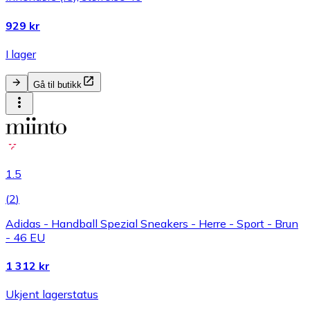
929 kr
I lager
Gå til butikk
1.5
(
2
)
Adidas - Handball Spezial Sneakers - Herre - Sport - Brun
- 46 EU
1 312 kr
Ukjent lagerstatus