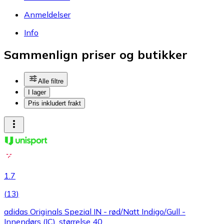
Anmeldelser
Info
Sammenlign priser og butikker
Alle filtre
I lager
Pris inkludert frakt
1.7
(
13
)
adidas Originals Spezial IN - rød/Natt Indigo/Gull -
Innendørs (IC), størrelse 40