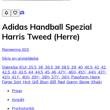
Adidas Handball Spezial
Harris Tweed (Herre)
Rangering 303
Skriv en anmeldelse
Størrelse (EU): 35.5, 36, 36.5, 38, 38.5, 39, 40, 40.5, 41, 42,
42.5, 43, 43.5, 44, 44.5, 45, 46, 47¹⁄₃, 46⅔, 45¹⁄₃, 44⅔, 43¹⁄₃,
42⅔, 41¹⁄₃, 40⅔, 39¹⁄₃, 38⅔, 37¹⁄₃, 36⅔, Passform: Herre,
Farge: Sort, Hvit, Grå, Brun, Blå, Rød, Grønn, Beige, Khaki
Priser
Innsikt
Prishistorikk