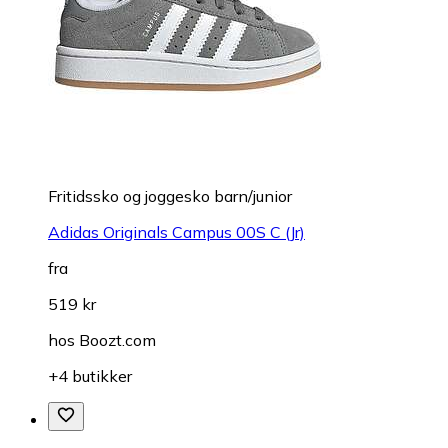
Fritidssko og joggesko barn/junior
Adidas Originals Campus 00S C (Jr)
fra
519 kr
hos
Boozt.com
+4 butikker