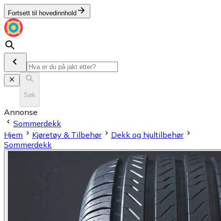
Fortsett til hovedinnhold
Søk
Annonse
Sommerdekk
Hjem
Kjøretøy & Tilbehør
Dekk og hjultilbehør
Sommerdekk