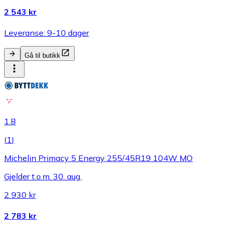
2 543 kr
Leveranse: 9-10 dager
Gå til butikk
1.8
(
1
)
Michelin Primacy 5 Energy 255/45R19 104W MO
Gjelder t.o.m. 30. aug.
2 930 kr
2 783 kr