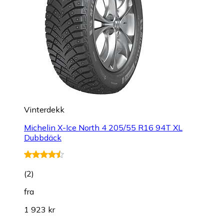
Vinterdekk
Michelin X-Ice North 4 205/55 R16 94T XL
Dubbdäck
(
2
)
fra
1 923 kr