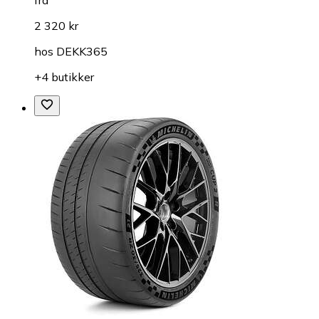
fra
2 320 kr
hos
DEKK365
+4 butikker