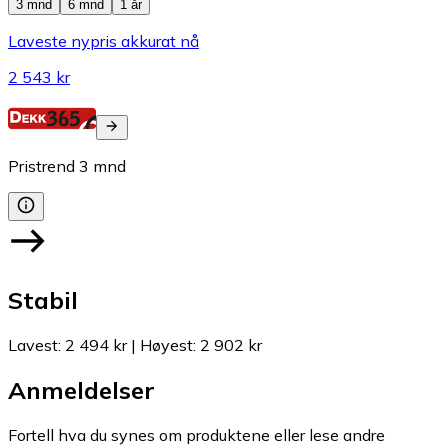
3 mnd
6 mnd
1 år
Laveste nypris akkurat nå
2 543 kr
Pristrend
3
mnd
Stabil
Lavest
:
2 494 kr
|
Høyest
:
2 902 kr
Anmeldelser
Fortell hva du synes om produktene eller lese andre