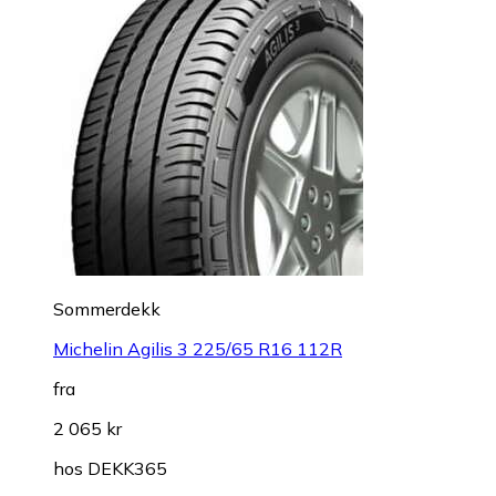
Sommerdekk
Michelin Agilis 3 225/65 R16 112R
fra
2 065 kr
hos
DEKK365