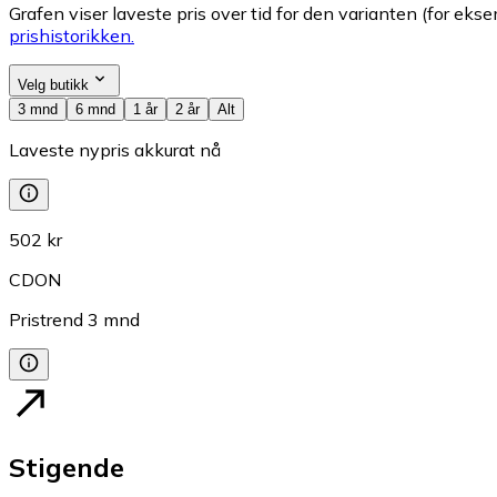
Grafen viser laveste pris over tid for den varianten (for eksem
prishistorikken.
Velg butikk
3 mnd
6 mnd
1 år
2 år
Alt
Laveste nypris akkurat nå
502 kr
CDON
Pristrend
3
mnd
Stigende