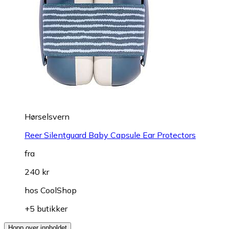
Hørselsvern
Reer Silentguard Baby Capsule Ear Protectors
fra
240 kr
hos
CoolShop
+5 butikker
Hopp over innholdet