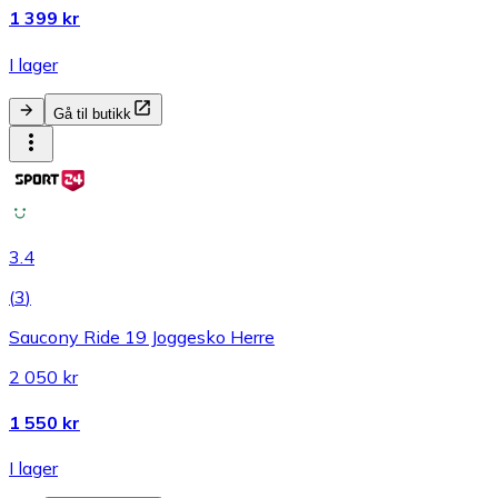
1 399 kr
I lager
Gå til butikk
3.4
(
3
)
Saucony Ride 19 Joggesko Herre
2 050 kr
1 550 kr
I lager