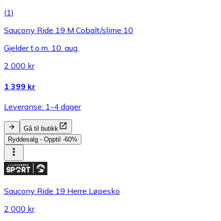
(
1
)
Saucony Ride 19 M Cobalt/slime 10
Gjelder t.o.m. 10. aug.
2 000 kr
1 399 kr
Leveranse: 1-4 dager
Gå til butikk
Ryddesalg - Opptil -60%
Saucony Ride 19 Herre Løpesko
2 000 kr