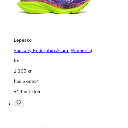
Løpesko
Saucony Endorphin Azura (Women's)
fra
1 365 kr
hos
Skistart
+19 butikker