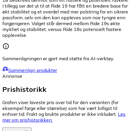
18 beskrives derimot som litt fastere og potensielt raskere.
I tillegg ser det ut til at Ride 19 har fått en bredere base for
økt stabilitet og et overdel med mer polstring for en sikrere
passform, selv om den kan oppleves som noe tyngre enn
forgjengeren. Valget står dermed mellom Ride 19s økte
mykhet og stabilitet, versus Ride 18s potensielt fastere
opplevelse.
Sammenligningen er gjort med støtte fra AI-verktøy.
Sammenlign produkter
Annonse
Prishistorikk
Grafen viser laveste pris over tid for den varianten (for
eksempel farge eller størrelse) som har vært billigst til
enhver tid. Frakt og brukte produkter er ikke inkludert.
Les
mer om prishistorikken.