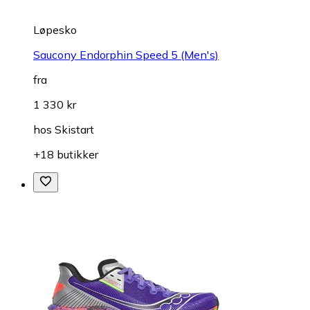
Løpesko
Saucony Endorphin Speed 5 (Men's)
fra
1 330 kr
hos
Skistart
+18 butikker