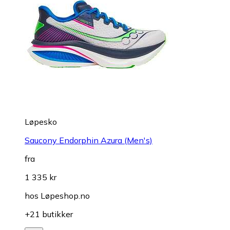
Løpesko
Saucony Endorphin Azura (Men's)
fra
1 335 kr
hos
Løpeshop.no
+21 butikker