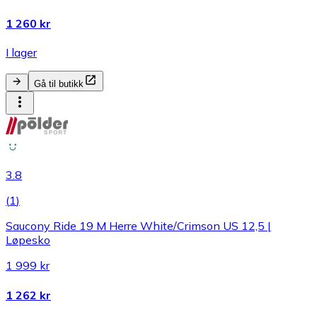
1 260 kr
I lager
Gå til butikk
3.8
(
1
)
Saucony Ride 19 M Herre White/Crimson US 12,5 |
Løpesko
1 999 kr
1 262 kr