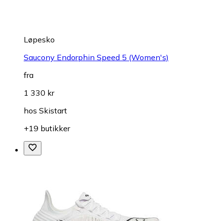
Løpesko
Saucony Endorphin Speed 5 (Women's)
fra
1 330 kr
hos
Skistart
+19 butikker