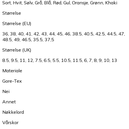
Sort
,
Hvit
,
Sølv
,
Grå
,
Blå
,
Rød
,
Gul
,
Oransje
,
Grønn
,
Khaki
Størrelse
Størrelse (EU)
36
,
38
,
40
,
41
,
42
,
43
,
44
,
45
,
46
,
38.5
,
40.5
,
42.5
,
44.5
,
47
,
48.5
,
49
,
46.5
,
35.5
,
37,5
Størrelse (UK)
8.5
,
9.5
,
11
,
12
,
7.5
,
6.5
,
5.5
,
10.5
,
11.5
,
6
,
7
,
8
,
9
,
10
,
13
Materiale
Gore-Tex
Nei
Annet
Nøkkelord
Vårskor