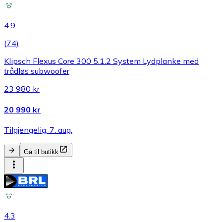
4.9
(
74
)
Klipsch Flexus Core 300 5.1.2 System Lydplanke med
trådløs subwoofer
23 980 kr
20 990 kr
Tilgjengelig: 7. aug.
Gå til butikk
4.3