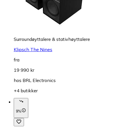
Surroundøyttalere & stativhøyttalere
Klipsch The Nines
fra
19 990 kr
hos
BRL Electronics
+4 butikker
9%