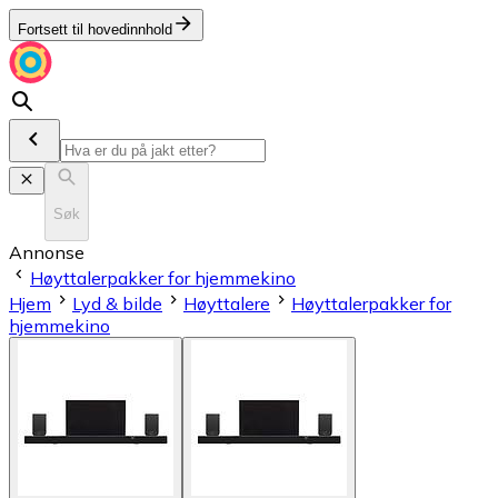
Fortsett til hovedinnhold
Søk
Annonse
Høyttalerpakker for hjemmekino
Hjem
Lyd & bilde
Høyttalere
Høyttalerpakker for
hjemmekino