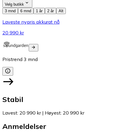
Velg butikk
3 mnd
6 mnd
1 år
2 år
Alt
Laveste nypris akkurat nå
20 990 kr
Pristrend
3
mnd
Stabil
Lavest
:
20 990 kr
|
Høyest
:
20 990 kr
Anmeldelser