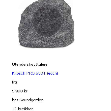
Utendørshøyttalere
Klipsch PRO 650T (each)
fra
5 990 kr
hos
Soundgarden
+3 butikker