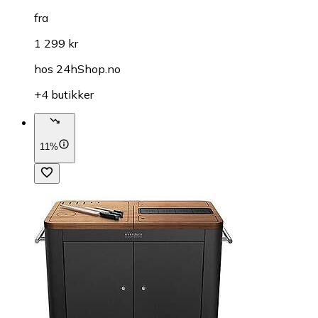
fra
1 299 kr
hos
24hShop.no
+4 butikker
11%