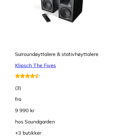
Surroundøyttalere & stativhøyttalere
Klipsch The Fives
(
3
)
fra
9 990 kr
hos
Soundgarden
+3 butikker