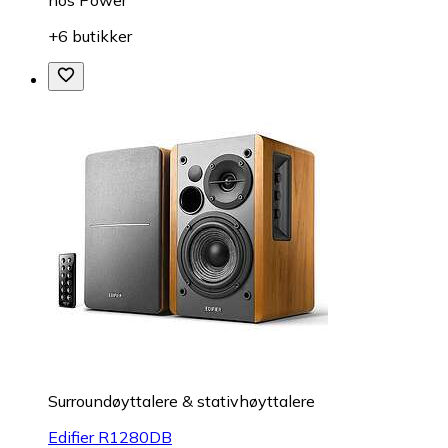
hos
Power
+6 butikker
Surroundøyttalere & stativhøyttalere
Edifier R1280DB